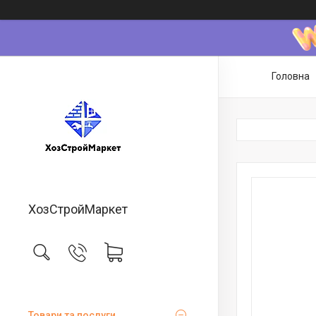
Головна
ХозСтройМаркет
Товари та послуги