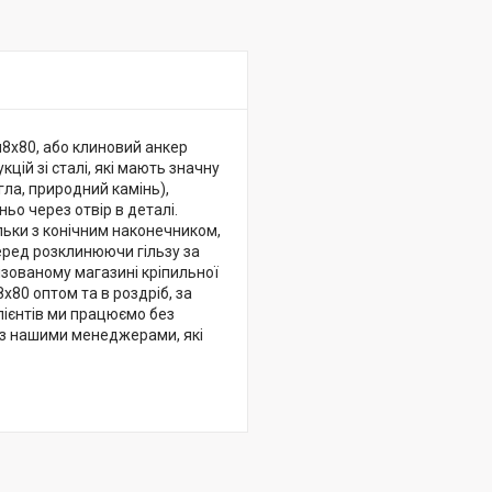
8х80, або клиновий анкер
цій зі сталі, які мають значну
гла, природний камінь),
о через отвір в деталі.
льки з конічним наконечником,
перед розклинюючи гільзу за
ізованому магазині кріпильної
80 оптом та в роздріб, за
лієнтів ми працюємо без
я з нашими менеджерами, які