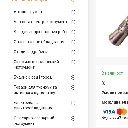
Автоінструмент
Бензо та електроінструмент
Все для зварювальних робіт
Опалювальне обладнання
Сходи та драбини
Сільськогосподарський
інструмент
В наявності
Будинок, сад і город
Товари для туризму та
активного відпочинку
Електрика та
електрообладнання
Слюсарно-столярний
будь-який то
інструмент