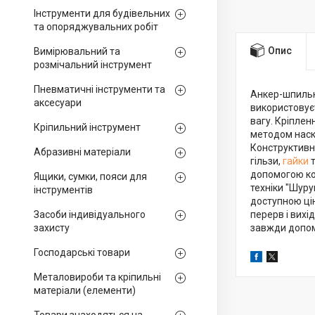
Інструменти для будівельних
та опоряджувальних робіт
Опис
Вимірювальний та
розмічальний інструмент
Пневматичні інструменти та
Анкер-шпильк
аксесуари
використовуєт
вагу. Кріплен
Кріпильний інструмент
методом наск
Конструктивн
Абразивні матеріали
гільзи,
гайки
допомогою кон
Ящики, сумки, пояси для
техніки "Шуру
інструментів
доступною цін
Засоби індивідуального
перерв і вихі
захисту
завжди допом
Господарські товари
Металовироби та кріпильні
матеріали (елементи)