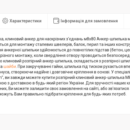
Характеристики
Інформація для замовлення
а, клиновий анкер для наскрізних з'єднань м8х80 Анкер-шпилька м
ься для монтажу сталевих швелерів, балок, перил та інших конструк
ня анкерної шпильки здійснюється до повнотілих підстав (бетон, це
різного монтажу, коли свердління отвору проводиться безпосереднь
о клиновий розпірний анкер-шпилька, складається з розпірної шпи
та
шайби
. При закручуванні гайки, шпилька під тиском рухається в
уса, створюючи надійне і довговічне кріплення в основі. У спеціал
п", ви завжди можете купити розпірний клиновий анкер-шпилька М8х
ою з доставкою в будь-який регіон України. Для зручності наших к
дних, Ви можете залишити своє замовлення на сайті, або зв'язатис
ожуть Вам правильно підібрати кріплення для будь-яких потреб.