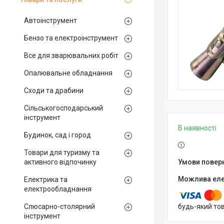
Автоінструмент
Бензо та електроінструмент
Все для зварювальних робіт
Опалювальне обладнання
Сходи та драбини
Сільськогосподарський
інструмент
В наявності
Будинок, сад і город
Товари для туризму та
активного відпочинку
Електрика та
електрообладнання
Слюсарно-столярний
будь-який то
інструмент