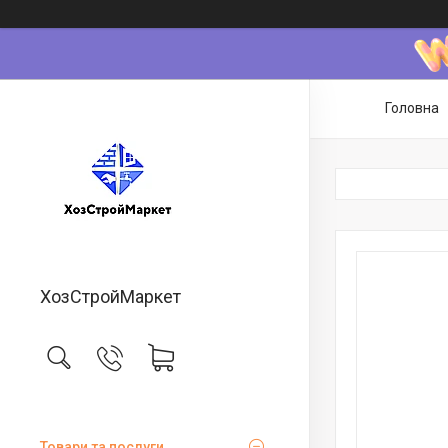
Головна
ХозСтройМаркет
Товари та послуги