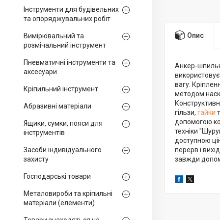
Інструменти для будівельних
та опоряджувальних робіт
Опис
Вимірювальний та
розмічальний інструмент
Пневматичні інструменти та
Анкер-шпильк
аксесуари
використовуєт
вагу. Кріплен
Кріпильний інструмент
методом наск
Конструктивн
Абразивні матеріали
гільзи,
гайки
допомогою кон
Ящики, сумки, пояси для
техніки "Шуру
інструментів
доступною цін
Засоби індивідуального
перерв і вихі
захисту
завжди допом
Господарські товари
Металовироби та кріпильні
матеріали (елементи)