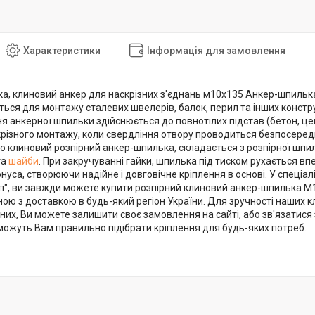
Характеристики
Інформація для замовлення
а, клиновий анкер для наскрізних з'єднань м10х135 Анкер-шпильк
ься для монтажу сталевих швелерів, балок, перил та інших конструк
ня анкерної шпильки здійснюється до повнотілих підстав (бетон, це
різного монтажу, коли свердління отвору проводиться безпосереднь
о клиновий розпірний анкер-шпилька, складається з розпірної шпи
та
шайби
. При закручуванні гайки, шпилька під тиском рухається в
уса, створюючи надійне і довговічне кріплення в основі. У спеціал
п", ви завжди можете купити розпірний клиновий анкер-шпилька М1
ою з доставкою в будь-який регіон України. Для зручності наших к
дних, Ви можете залишити своє замовлення на сайті, або зв'язатис
ожуть Вам правильно підібрати кріплення для будь-яких потреб.