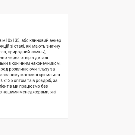
а м10х135, або клиновий анкер
цій зі сталі, які мають значну
гла, природний камінь),
о через отвір в деталі.
льки з конічним наконечником,
перед розклинюючи гільзу за
ізованому магазині кріпильної
0х135 оптом та в роздріб, за
лієнтів ми працюємо без
я з нашими менеджерами, які