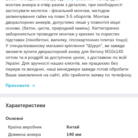
монтаж анкера в отвір разом з деталлю, при необхідності
застосувати молоток - фінальний монтаж, методом
загвинчування гайки на повні 3-5 оборотів. Монтаж
двораспорних анкерів, допустимо лише у повнотілі міцні
основи, (бетон, цегла, природний камінь). Каттегорично
забороняється проводити монтаж у крихких та пористих
підставах (пінобетоні, вапняку, гіпсокартонних плитах тощо).
У спеціалізованому магазині кріплення "Шуруп", ви завжди
зможете купити двораспорний анкер для бетону М10х140
оптом та в роздріб за доступною ціною, з доставкою по всій
Україні. Для зручності наших клієнтів, ми працюємо без
перерв та вихідних, наші менеджери завжди готові обробити
Ваше замовлення на сайті, або прийняти заявку по телефону.
Приховати
Характеристики
Основні
Країна виробник
Китай
Довжина анкера
140 мм