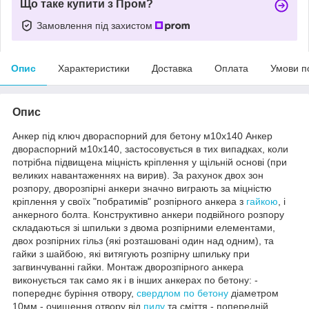
Що таке купити з Пром?
Замовлення під захистом
Опис
Характеристики
Доставка
Оплата
Умови п
Опис
Анкер під ключ двораспорний для бетону м10х140 Анкер
двораспорний м10х140, застосовується в тих випадках, коли
потрібна підвищена міцність кріплення у щільній основі (при
великих навантаженнях на вирив). За рахунок двох зон
розпору, дворозпірні анкери значно виграють за міцністю
кріплення у своїх "побратимів" розпірного анкера з
гайкою
, і
анкерного болта. Конструктивно анкери подвійного розпору
складаються зі шпильки з двома розпірними елементами,
двох розпірних гільз (які розташовані один над одним), та
гайки з шайбою, які витягують розпірну шпильку при
загвинчуванні гайки. Монтаж дворозпірного анкера
виконується так само як і в інших анкерах по бетону: -
попереднє буріння отвору,
свердлом по бетону
діаметром
10мм - очищення отвору від
пилу
та сміття - попередній