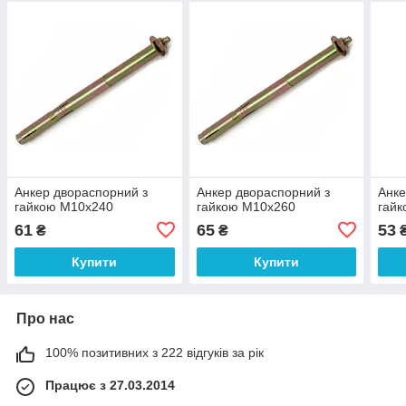
Анкер двораспорний з
Анкер двораспорний з
Анке
гайкою М10х240
гайкою М10х260
гай
61
65
53
₴
₴
Купити
Купити
Про нас
100% позитивних з 222 відгуків за рік
Працює з 27.03.2014