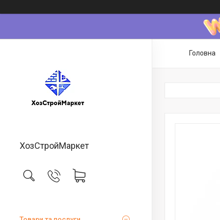
Головна
ХозСтройМаркет
Товари та послуги