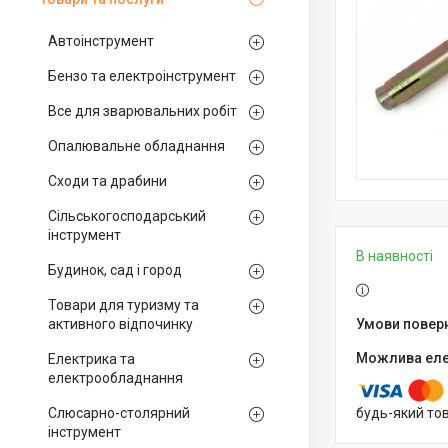
Автоінструмент
Бензо та електроінструмент
Все для зварювальних робіт
Опалювальне обладнання
Сходи та драбини
Сільськогосподарський
інструмент
В наявності
Будинок, сад і город
Товари для туризму та
активного відпочинку
Електрика та
електрообладнання
Слюсарно-столярний
будь-який то
інструмент