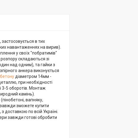
 застосовується в тих
иких навантаженнях на вирив).
іплення у своїх "побратимів"
о розпору складаються зі
дин над одним), та гайки з
озпірного анкера виконується
 бетону
діаметром 14мм -
деталлю, при необхідності
 3-5 оборотів. Монтаж
риродний камінь).
пінобетоні, вапняку,
и завжди зможете купити
з доставкою по всій Україні.
жери завжди готові обробити