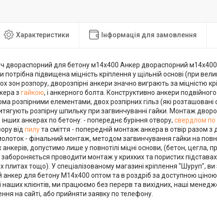
Характеристики
Інформація для замовлення
юч двораспорний для бетону м14х400 Анкер двораспорний м14х400,
и потрібна підвищена міцність кріплення у щільній основі (при вел
ох зон розпору, дворозпірні анкери значно виграють за міцністю кр
нкера з
гайкою
, і анкерного болта. Конструктивно анкери подвійног
ма розпірними елементами, двох розпірних гільз (які розташовані о
витягують розпірну шпильку при загвинчуванні гайки. Монтаж двор
 в інших анкерах по бетону: - попереднє буріння отвору,
свердлом по
ору від
пилу
та сміття - попередній монтаж анкера в отвір разом з 
молоток - фінальний монтаж, методом загвинчування гайки на повні
анкерів, допустимо лише у повнотілі міцні основи, (бетон, цегла, п
забороняється проводити монтаж у крихких та пористих підставах (
х плитах тощо). У спеціалізованому магазині кріплення "Шуруп", в
анкер для бетону М14х400 оптом та в роздріб за доступною ціною, 
 наших клієнтів, ми працюємо без перерв та вихідних, наші менед
ня на сайті, або прийняти заявку по телефону.