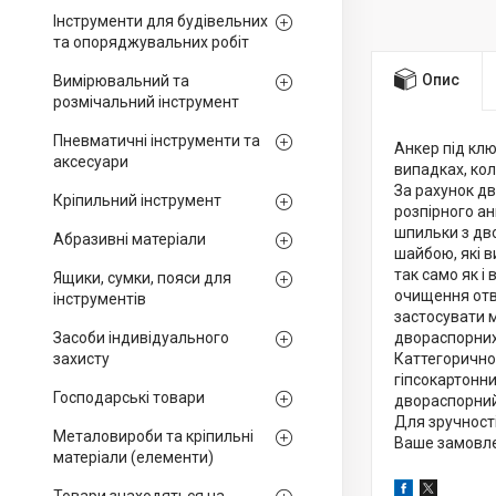
Інструменти для будівельних
та опоряджувальних робіт
Опис
Вимірювальний та
розмічальний інструмент
Пневматичні інструменти та
Анкер під кл
аксесуари
випадках, кол
За рахунок дв
Кріпильний інструмент
розпірного а
шпильки з дво
Абразивні матеріали
шайбою, які 
так само як і
Ящики, сумки, пояси для
очищення отв
інструментів
застосувати 
Засоби індивідуального
двораспорних 
захисту
Каттегорично 
гіпсокартонни
Господарські товари
двораспорний 
Для зручності
Металовироби та кріпильні
Ваше замовлен
матеріали (елементи)