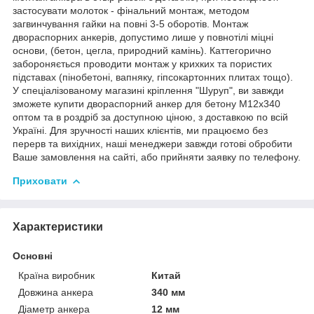
застосувати молоток - фінальний монтаж, методом
загвинчування гайки на повні 3-5 оборотів. Монтаж
двораспорних анкерів, допустимо лише у повнотілі міцні
основи, (бетон, цегла, природний камінь). Каттегорично
забороняється проводити монтаж у крихких та пористих
підставах (пінобетоні, вапняку, гіпсокартонних плитах тощо).
У спеціалізованому магазині кріплення "Шуруп", ви завжди
зможете купити двораспорний анкер для бетону М12х340
оптом та в роздріб за доступною ціною, з доставкою по всій
Україні. Для зручності наших клієнтів, ми працюємо без
перерв та вихідних, наші менеджери завжди готові обробити
Ваше замовлення на сайті, або прийняти заявку по телефону.
Приховати
Характеристики
Основні
Країна виробник
Китай
Довжина анкера
340 мм
Діаметр анкера
12 мм