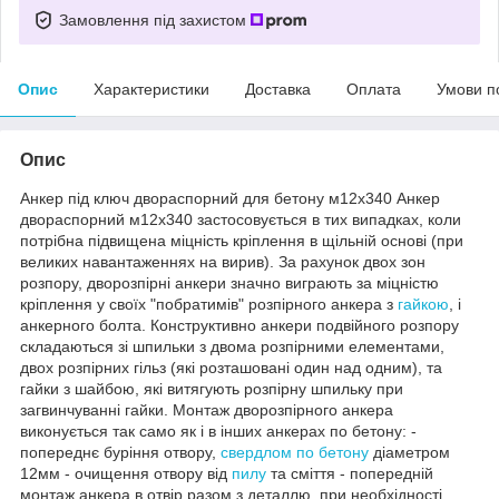
Замовлення під захистом
Опис
Характеристики
Доставка
Оплата
Умови п
Опис
Анкер під ключ двораспорний для бетону м12х340 Анкер
двораспорний м12х340 застосовується в тих випадках, коли
потрібна підвищена міцність кріплення в щільній основі (при
великих навантаженнях на вирив). За рахунок двох зон
розпору, дворозпірні анкери значно виграють за міцністю
кріплення у своїх "побратимів" розпірного анкера з
гайкою
, і
анкерного болта. Конструктивно анкери подвійного розпору
складаються зі шпильки з двома розпірними елементами,
двох розпірних гільз (які розташовані один над одним), та
гайки з шайбою, які витягують розпірну шпильку при
загвинчуванні гайки. Монтаж дворозпірного анкера
виконується так само як і в інших анкерах по бетону: -
попереднє буріння отвору,
свердлом по бетону
діаметром
12мм - очищення отвору від
пилу
та сміття - попередній
монтаж анкера в отвір разом з деталлю, при необхідності