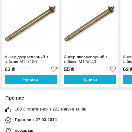
Анкер двораспорний з
Анкер двораспорний з
Анке
гайкою М12х180
гайкою М12х140
гай
63
55
62
₴
₴
Купити
Купити
Про нас
100% позитивних з 222 відгуків за рік
Працює з 27.03.2014
м. Харків