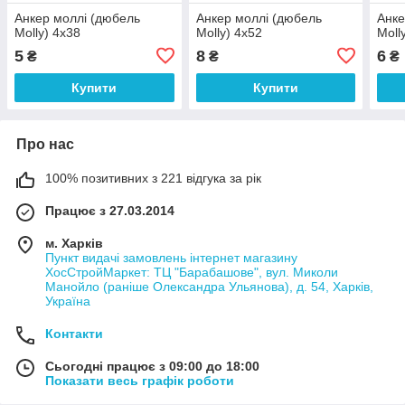
Анкер моллі (дюбель
Анкер моллі (дюбель
Анке
Molly) 4х38
Molly) 4х52
Moll
5
8
6
₴
₴
₴
Купити
Купити
Про нас
100% позитивних з 221 відгука за рік
Працює з 27.03.2014
м. Харків
Пункт видачі замовлень інтернет магазину
ХосСтройМаркет: ТЦ "Барабашове", вул. Миколи
Манойло (раніше Олександра Ульянова), д. 54, Харків,
Україна
Контакти
Сьогодні працює з 09:00 до 18:00
Показати весь графік роботи