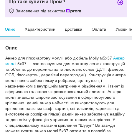
Що таке купити з Пром?
Замовлення під захистом
Опис
Характеристики
Доставка
Оплата
Умови п
Опис
Анкер для гіпсокартону моллі, або дюбель Molly м5х37
Анкер
моллі
5х37 ― застосовується для монтажу легких конструкцій
та об'єктів, до порожнистих та листових основ (ДСП, фанера,
ОСБ, гіпсокартон, дерев'яні перегородки). Конструкція анкера
моллі являє собою гільзу з ребрами, що гнуться, і
наконечником з внутрішнім метричним різьбленням, і гвинт із
сферичною головкою як розклинювальний елемент. Анкера
моллі знайшли широке застосування в сфері побутового
кріплення, даний анкер найчастіше використовують для
кріплення навісних шаф, картин, світильників, карнизів і т.д.
виготовлена розпірна гільза) даний анкер забезпечує надійну
та довговічну фіксацію у крихких та тонких матеріалах. У
спеціалізованому магазині кріплення "Шуруп" Ви завжди
можете купити анкер моллі 5х37 оптом та в роздріб за