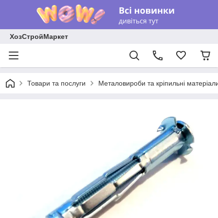
ХозСтройМаркет
Товари та послуги
Металовироби та кріпильні матеріал