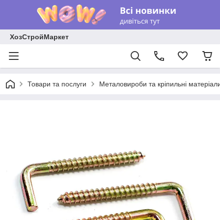
ХозСтройМаркет
Товари та послуги
Металовироби та кріпильні матеріал