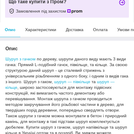
Що таке купити з Пром?
Замовлення під захистом
Опис
Характеристики
Доставка
Оплата
Умови п
Опис
Шуруп з гачком
по дереву, шурупи даного виду мають 3 види
гачка: Прямий L-подібний гачок, півкільце, та кільце. За своєю
структурою даний шуруп - це сталевий стрижень з
універсальним різьбленням з одного боку, і одним із видів гака
з іншого. Шуруп з гаком,
шуруп ― півкільце
та
шуруп ―
кільце
, широко застосовуються для монтажу підвісних
конструкцій, які вимагають частого демонтажу або
перевішування. Монтаж шурупа з гачком проводиться
методом закручування його різьбової частини в дерево, для
твердіших порід деревини, попередньо свердлять отвори.
Також шурупи з гачком можна монтувати в бетон і природний
камінь, для монтажу в такі підстави шуруп комплектується
дюбелем. Купити шуруп з гачком, шуруп напівкільце та шуруп
кільце в Україні оптом та в роздріб, Ви завжди можете