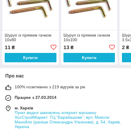
Шуруп із прямим гачком
Шуруп із прямим гачком
Шуру
10х80
10х100
3.5х
11
13
2
₴
₴
₴
Купити
Купити
Про нас
100% позитивних з 219 відгуків за рік
Працює з 27.03.2014
м. Харків
Пункт видачі замовлень інтернет магазину
ХосСтройМаркет: ТЦ "Барабашове", вул. Миколи
Манойло (раніше Олександра Ульянова), д. 54, Харків,
Україна