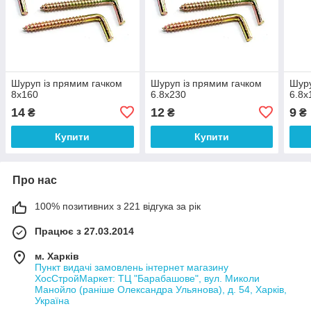
Шуруп із прямим гачком
Шуруп із прямим гачком
Шуру
8х160
6.8х230
6.8х
14
12
9
₴
₴
₴
Купити
Купити
Про нас
100% позитивних з 221 відгука за рік
Працює з 27.03.2014
м. Харків
Пункт видачі замовлень інтернет магазину
ХосСтройМаркет: ТЦ "Барабашове", вул. Миколи
Манойло (раніше Олександра Ульянова), д. 54, Харків,
Україна