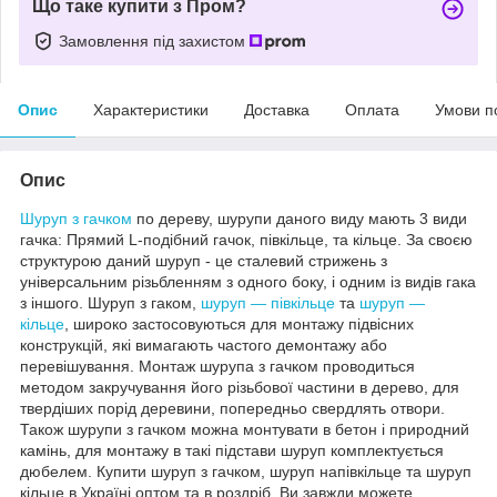
Що таке купити з Пром?
Замовлення під захистом
Опис
Характеристики
Доставка
Оплата
Умови п
Опис
Шуруп з гачком
по дереву, шурупи даного виду мають 3 види
гачка: Прямий L-подібний гачок, півкільце, та кільце. За своєю
структурою даний шуруп - це сталевий стрижень з
універсальним різьбленням з одного боку, і одним із видів гака
з іншого. Шуруп з гаком,
шуруп ― півкільце
та
шуруп ―
кільце
, широко застосовуються для монтажу підвісних
конструкцій, які вимагають частого демонтажу або
перевішування. Монтаж шурупа з гачком проводиться
методом закручування його різьбової частини в дерево, для
твердіших порід деревини, попередньо свердлять отвори.
Також шурупи з гачком можна монтувати в бетон і природний
камінь, для монтажу в такі підстави шуруп комплектується
дюбелем. Купити шуруп з гачком, шуруп напівкільце та шуруп
кільце в Україні оптом та в роздріб, Ви завжди можете