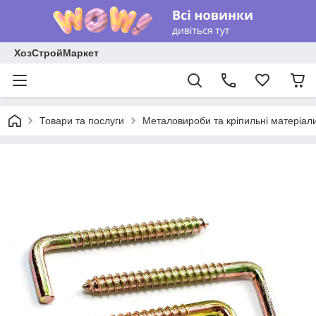
ХозСтройМаркет
Товари та послуги
Металовироби та кріпильні матеріал