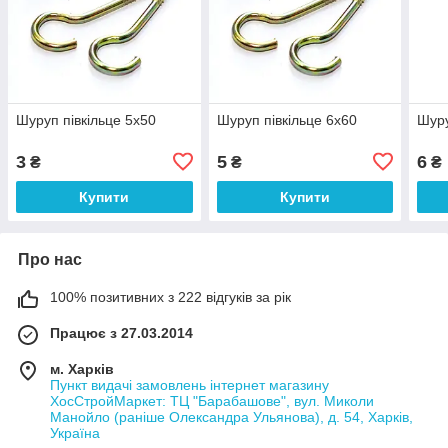
Шуруп півкільце 5х50
Шуруп півкільце 6х60
Шуру
3
5
6
₴
₴
₴
Купити
Купити
Про нас
100% позитивних з 222 відгуків за рік
Працює з 27.03.2014
м. Харків
Пункт видачі замовлень інтернет магазину
ХосСтройМаркет: ТЦ "Барабашове", вул. Миколи
Манойло (раніше Олександра Ульянова), д. 54, Харків,
Україна