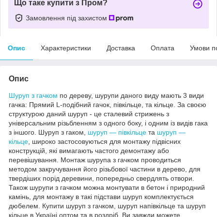
Що таке купити з Пром?
Замовлення під захистом
Опис
Характеристики
Доставка
Оплата
Умови п
Опис
Шуруп з гачком
по дереву, шурупи даного виду мають 3 види
гачка: Прямий L-подібний гачок, півкільце, та кільце. За своєю
структурою даний шуруп - це сталевий стрижень з
універсальним різьбленням з одного боку, і одним із видів гака
з іншого. Шуруп з гаком,
шуруп ― півкільце
та
шуруп ―
кільце
, широко застосовуються для монтажу підвісних
конструкцій, які вимагають частого демонтажу або
перевішування. Монтаж шурупа з гачком проводиться
методом закручування його різьбової частини в дерево, для
твердіших порід деревини, попередньо свердлять отвори.
Також шурупи з гачком можна монтувати в бетон і природний
камінь, для монтажу в такі підстави шуруп комплектується
дюбелем. Купити шуруп з гачком, шуруп напівкільце та шуруп
кільце в Україні оптом та в роздріб, Ви завжди можете