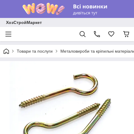
ХозСтройМаркет
Товари та послуги
Металовироби та кріпильні матеріал