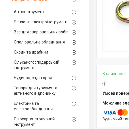
Автоінструмент
Бензо та електроінструмент
Все для зварювальних робіт
Опалювальне обладнання
Сходи та драбини
Сільськогосподарський
інструмент
В наявності
Будинок, сад і город
Товари для туризму та
активного відпочинку
Електрика та
електрообладнання
Слюсарно-столярний
будь-який то
інструмент