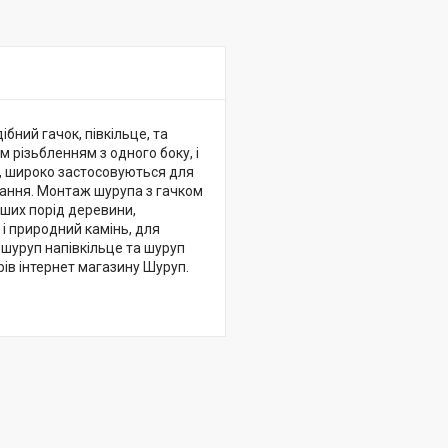
бний гачок, півкільце, та
 різьбленням з одного боку, і
, широко застосовуються для
вання. Монтаж шурупа з гачком
іших порід деревини,
і природний камінь, для
 шуруп напівкільце та шуруп
ів інтернет магазину Шуруп.