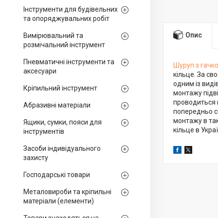
Інструменти для будівельних
та опоряджувальних робіт
Опис
Вимірювальний та
розмічальний інструмент
Пневматичні інструменти та
Шуруп з гачк
аксесуари
кільце. За св
одним із виді
Кріпильний інструмент
монтажу підв
проводиться 
Абразивні матеріали
попередньо с
монтажу в так
Ящики, сумки, пояси для
кільце в Укра
інструментів
Засоби індивідуального
захисту
Господарські товари
Металовироби та кріпильні
матеріали (елементи)