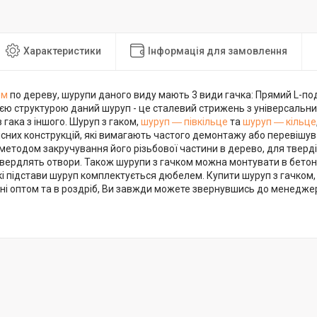
Характеристики
Інформація для замовлення
ом
по дереву, шурупи даного виду мають 3 види гачка: Прямий L-поді
оєю структурою даний шуруп - це сталевий стрижень з універсальним
в гака з іншого. Шуруп з гаком,
шуруп ― півкільце
та
шуруп ― кільце
існих конструкцій, які вимагають частого демонтажу або перевішу
методом закручування його різьбової частини в дерево, для тверд
вердлять отвори. Також шурупи з гачком можна монтувати в бетон 
і підстави шуруп комплектується дюбелем. Купити шуруп з гачком,
їні оптом та в роздріб, Ви завжди можете звернувшись до менеджер