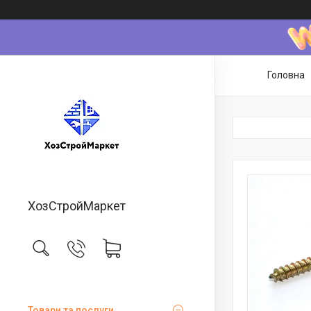
Головна
ХозСтройМаркет
Товари та послуги