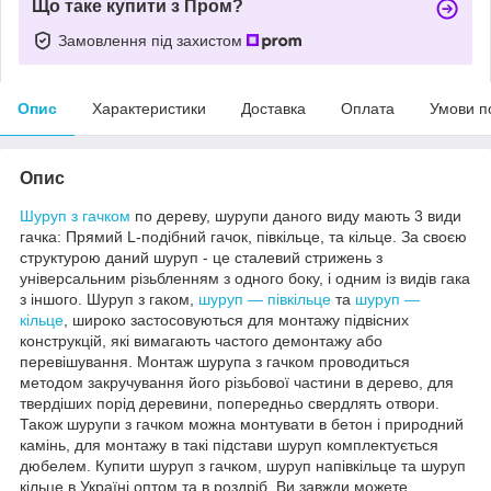
Що таке купити з Пром?
Замовлення під захистом
Опис
Характеристики
Доставка
Оплата
Умови п
Опис
Шуруп з гачком
по дереву, шурупи даного виду мають 3 види
гачка: Прямий L-подібний гачок, півкільце, та кільце. За своєю
структурою даний шуруп - це сталевий стрижень з
універсальним різьбленням з одного боку, і одним із видів гака
з іншого. Шуруп з гаком,
шуруп ― півкільце
та
шуруп ―
кільце
, широко застосовуються для монтажу підвісних
конструкцій, які вимагають частого демонтажу або
перевішування. Монтаж шурупа з гачком проводиться
методом закручування його різьбової частини в дерево, для
твердіших порід деревини, попередньо свердлять отвори.
Також шурупи з гачком можна монтувати в бетон і природний
камінь, для монтажу в такі підстави шуруп комплектується
дюбелем. Купити шуруп з гачком, шуруп напівкільце та шуруп
кільце в Україні оптом та в роздріб, Ви завжди можете