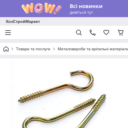
ХозСтройМаркет
Товари та послуги
Металовироби та кріпильні матеріал