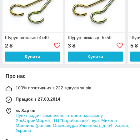
Шуруп півкільце 4х40
Шуруп півкільце 5х50
Шуру
2
3
5
₴
₴
₴
Купити
Купити
Про нас
100% позитивних з 222 відгуків за рік
Працює з 27.03.2014
м. Харків
Пункт видачі замовлень інтернет магазину
ХосСтройМаркет: ТЦ "Барабашове", вул. Миколи
Манойло (раніше Олександра Ульянова), д. 54, Харків,
Україна