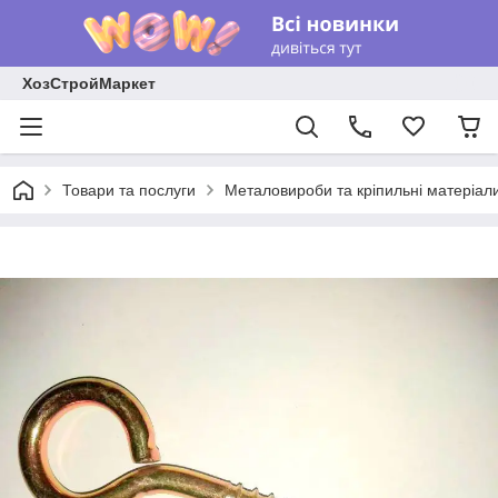
ХозСтройМаркет
Товари та послуги
Металовироби та кріпильні матеріал