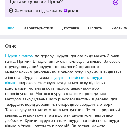
Що таке купити з Пром?
Замовлення під захистом
Опис
Характеристики
Доставка
Оплата
Умови п
Опис
Шуруп з гачком
по дереву, шурупи даного виду мають 3 види
гачка: Прямий L-подібний гачок, півкільце, та кільце. За своєю
структурою даний шуруп - це сталевий стрижень з
універсальним різьбленням з одного боку, і одним із видів гака
з іншого. Шуруп з гаком,
шуруп ― півкільце
та
шуруп ―
кільце
, широко застосовуються для монтажу підвісних
конструкцій, які вимагають частого демонтажу або
перевішування. Монтаж шурупа з гачком проводиться
методом закручування його різьбової частини в дерево, для
твердіших порід деревини, попередньо свердлять отвори.
Також шурупи з гачком можна монтувати в бетон і природний
камінь, для монтажу в такі підстави шуруп комплектується
дюбелем. Купити шуруп з гачком, шуруп напівкільце та шуруп
кільце в Україні оптом та в роздріб, Ви завжди можете