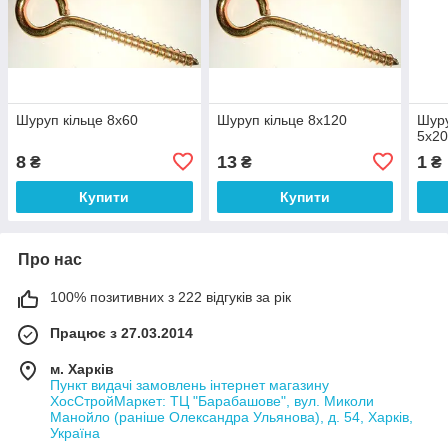
Шуруп кільце 8х60
Шуруп кільце 8х120
Шуру
5х2
8
13
1
₴
₴
₴
Купити
Купити
Про нас
100% позитивних з 222 відгуків за рік
Працює з 27.03.2014
м. Харків
Пункт видачі замовлень інтернет магазину
ХосСтройМаркет: ТЦ "Барабашове", вул. Миколи
Манойло (раніше Олександра Ульянова), д. 54, Харків,
Україна