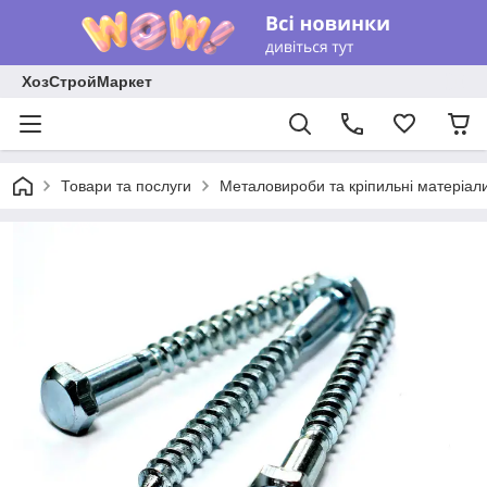
ХозСтройМаркет
Товари та послуги
Металовироби та кріпильні матеріал