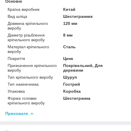
Основні
Країна виробник
Китай
Вид шліца
Шестигранник
Довжина кріпильного
120 мм
виробу
Діаметр різьблення
8 мм
кріпильного виробу
Матеріал кріпильного
Сталь
виробу
Покриття
Цинк
Призначення кріпильного
Покрівельний, Для
виробу
деревини
Тип кріпильного виробу
Шуруп
Тип накінечника
Гострий
Упаковка
Коробка
Форма головки
Шестигранна
кріпильного виробу
Приховати