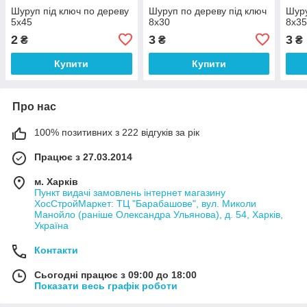
Шуруп під ключ по дереву
Шуруп по дереву під ключ
Шуру
5х45
8х30
8х3
2
3
3
₴
₴
₴
Купити
Купити
Про нас
100% позитивних з 222 відгуків за рік
Працює з 27.03.2014
м. Харків
Пункт видачі замовлень інтернет магазину
ХосСтройМаркет: ТЦ "Барабашове", вул. Миколи
Манойло (раніше Олександра Ульянова), д. 54, Харків,
Україна
Контакти
Сьогодні працює з 09:00 до 18:00
Показати весь графік роботи