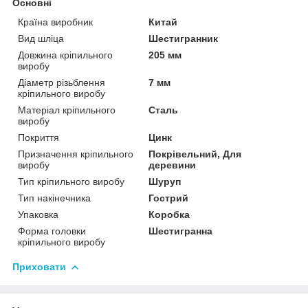
Основні
Країна виробник
Китай
Вид шліца
Шестигранник
Довжина кріпильного
205 мм
виробу
Діаметр різьблення
7 мм
кріпильного виробу
Матеріал кріпильного
Сталь
виробу
Покриття
Цинк
Призначення кріпильного
Покрівельний, Для
виробу
деревини
Тип кріпильного виробу
Шуруп
Тип накінечника
Гострий
Упаковка
Коробка
Форма головки
Шестигранна
кріпильного виробу
Приховати