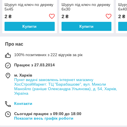
Шуруп під ключ по дереву
Шуруп під ключ по дереву
Шуру
5х45
6х30
6х4
2
2
2
₴
₴
₴
Купити
Купити
Про нас
100% позитивних з 222 відгуків за рік
Працює з 27.03.2014
м. Харків
Пункт видачі замовлень інтернет магазину
ХосСтройМаркет: ТЦ "Барабашове", вул. Миколи
Манойло (раніше Олександра Ульянова), д. 54, Харків,
Україна
Контакти
Сьогодні працює з 09:00 до 18:00
Показати весь графік роботи