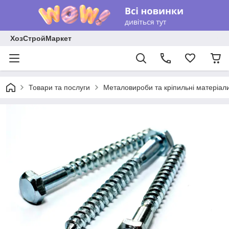
ХозСтройМаркет
Товари та послуги
Металовироби та кріпильні матеріал