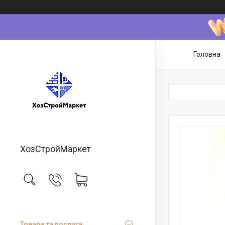
Головна
ХозСтройМаркет
Товари та послуги