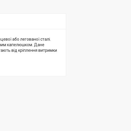
цевої або легованої сталі.
нним капелюшком. Дане
гають від кріплення витримки