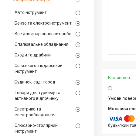
Автоінструмент
Бензо та електроінструмент
Все для зварювальних робіт
Опалювальне обладнання
Сходи та драбини
Сільськогосподарський
інструмент
В наявності
Будинок, сад і город
Товари для туризму та
активного відпочинку
Електрика та
електрообладнання
Слюсарно-столярний
будь-який то
інструмент