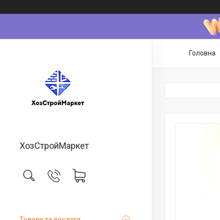
Головна
ХозСтройМаркет
Товари та послуги