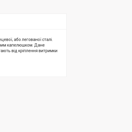
цевої, або легованої сталі.
нним капелюшком. Дане
гають від кріплення витримки