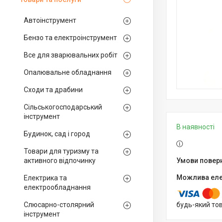
Автоінструмент
Бензо та електроінструмент
Все для зварювальних робіт
Опалювальне обладнання
Сходи та драбини
Сільськогосподарський
інструмент
В наявності
Будинок, сад і город
Товари для туризму та
активного відпочинку
Електрика та
електрообладнання
Слюсарно-столярний
будь-який то
інструмент