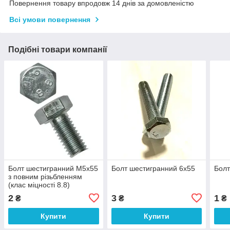
Повернення товару впродовж 14 днів за домовленістю
Всі умови повернення
Подібні товари компанії
Болт шестигранний М5х55
Болт шестигранний 6х55
Болт
з повним різьбленням
(клас міцності 8.8)
2
3
1
₴
₴
₴
Купити
Купити