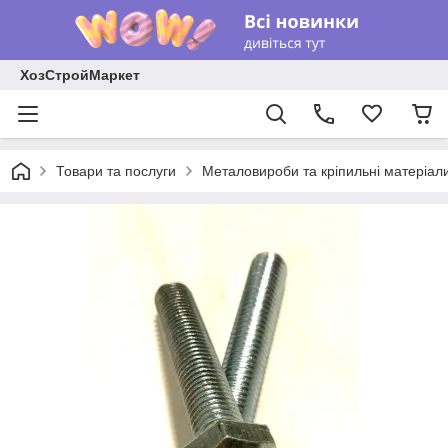
ХозСтройМаркет
Товари та послуги
Металовироби та кріпильні матеріал