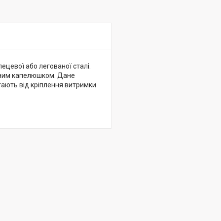
ецевої або легованої сталі.
нним капелюшком. Дане
гають від кріплення витримки