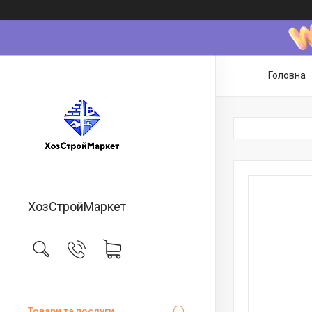
Головна
ХозСтройМаркет
Товари та послуги