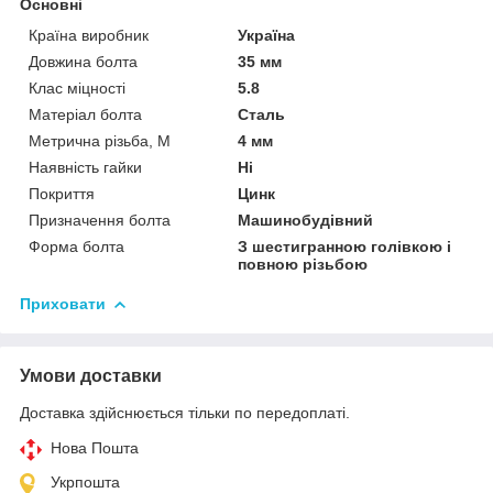
Основні
Країна виробник
Україна
Довжина болта
35 мм
Клас міцності
5.8
Матеріал болта
Сталь
Метрична різьба, М
4 мм
Наявність гайки
Ні
Покриття
Цинк
Призначення болта
Машинобудівний
Форма болта
З шестигранною голівкою і
повною різьбою
Приховати
Умови доставки
Доставка здійснюється тільки по передоплаті.
Нова Пошта
Укрпошта