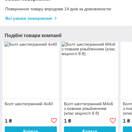
Повернення товару впродовж 14 днів за домовленістю
Всі умови повернення
Подібні товари компанії
Болт шестигранний 4х40
Болт шестигранний М4х6
Болт
з повним різьбленням
з по
(клас міцності 8.8)
(кла
1
1
1
₴
₴
₴
Купити
Купити