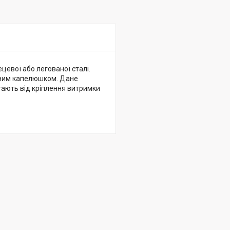
цевої або легованої сталі.
нним капелюшком. Дане
гають від кріплення витримки