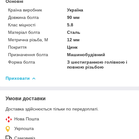
Основні
Країна виробник
Україна
Довжина болта
90 мм
Клас міцності
5.8
Матеріал болта
Сталь
Метрична різьба, М
12 мм
Покриття
Цинк
Призначення болта
Машинобудівний
Форма болта
З шестигранною голівкою і
повною різьбою
Приховати
Умови доставки
Доставка здійснюється тільки по передоплаті.
Нова Пошта
Укрпошта
Самовивіз