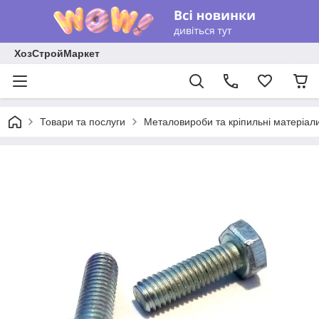
ХозСтройМаркет
Товари та послуги
Металовироби та кріпильні матеріал