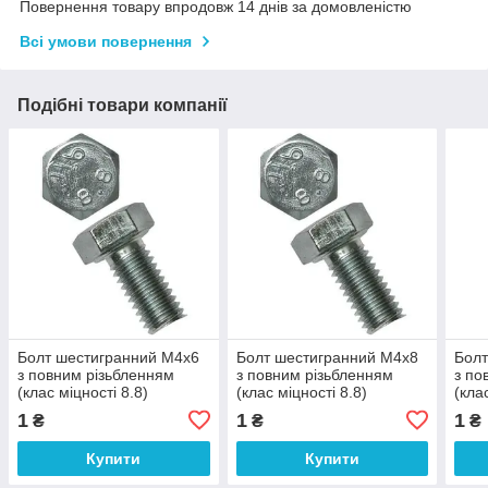
Повернення товару впродовж 14 днів за домовленістю
Всі умови повернення
Подібні товари компанії
Болт шестигранний М4х6
Болт шестигранний М4х8
Болт
з повним різьбленням
з повним різьбленням
з по
(клас міцності 8.8)
(клас міцності 8.8)
(кла
1
1
1
₴
₴
₴
Купити
Купити