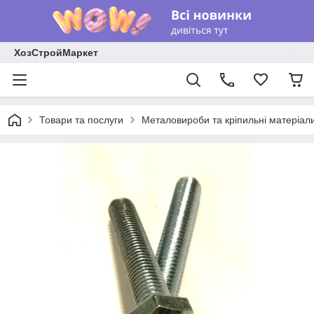
ХозСтройМаркет
Товари та послуги
Металовироби та кріпильні матеріал