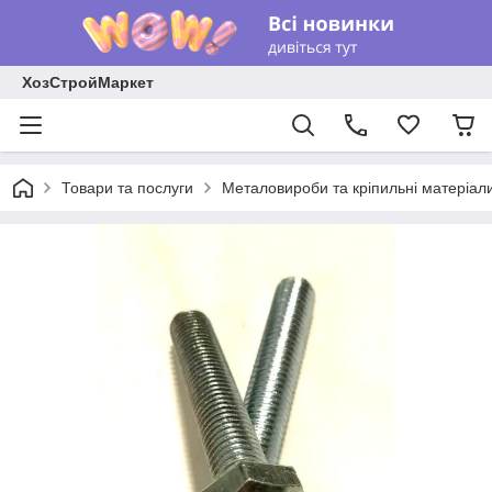
ХозСтройМаркет
Товари та послуги
Металовироби та кріпильні матеріал