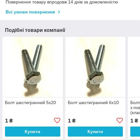
Повернення товару впродовж 14 днів за домовленістю
Всі умови повернення
Подібні товари компанії
Болт шестигранний 5х20
Болт шестигранний 6х10
Болт
з по
(кла
1
1
1
₴
₴
₴
Купити
Купити