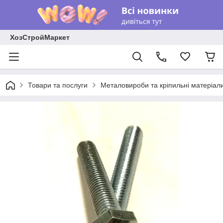
ХозСтройМаркет
Товари та послуги
Металовироби та кріпильні матеріал