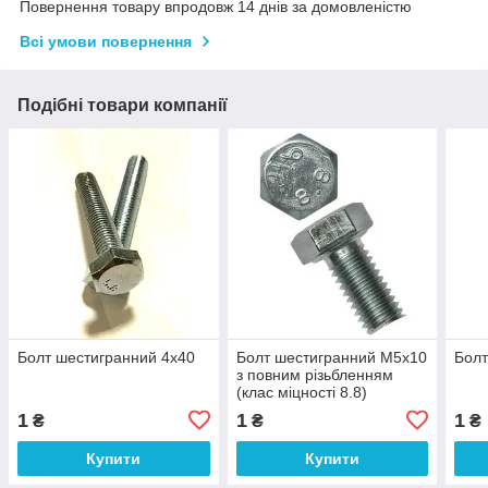
Повернення товару впродовж 14 днів за домовленістю
Всі умови повернення
Подібні товари компанії
Болт шестигранний 4х40
Болт шестигранний М5х10
Болт
з повним різьбленням
(клас міцності 8.8)
1
1
1
₴
₴
₴
Купити
Купити