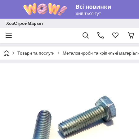
ХозСтройМаркет
Товари та послуги
Металовироби та кріпильні матеріал