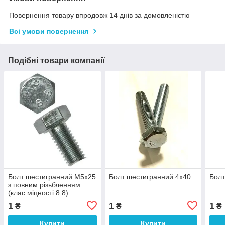
Повернення товару впродовж 14 днів за домовленістю
Всі умови повернення
Подібні товари компанії
Болт шестигранний М5х25
Болт шестигранний 4х40
Болт
з повним різьбленням
(клас міцності 8.8)
1
1
1
₴
₴
₴
Купити
Купити