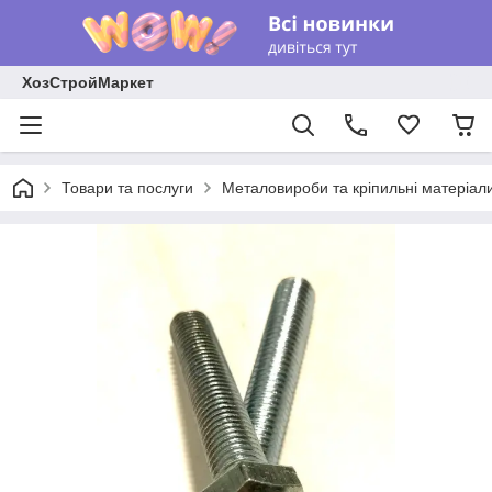
ХозСтройМаркет
Товари та послуги
Металовироби та кріпильні матеріал