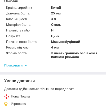
Основні
Країна виробник
Китай
Довжина болта
25 мм
Клас міцності
4.8
Матеріал болта
Сталь
Наявність гайки
Ні
Покриття
Цинк
Призначення болта
Машинобудівний
Розмір під ключ
4 мм
Форма болта
З шестигранною голівкою і
повною різьбою
Приховати
Умови доставки
Доставка здійснюється тільки по передоплаті.
Нова Пошта
Укрпошта