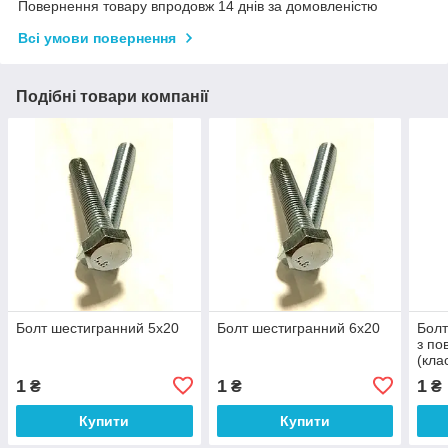
Повернення товару впродовж 14 днів за домовленістю
Всі умови повернення
Подібні товари компанії
Болт шестигранний 5х20
Болт шестигранний 6х20
Болт
з по
(кла
1
1
1
₴
₴
₴
Купити
Купити