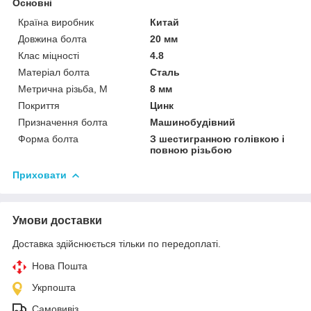
Основні
Країна виробник
Китай
Довжина болта
20 мм
Клас міцності
4.8
Матеріал болта
Сталь
Метрична різьба, М
8 мм
Покриття
Цинк
Призначення болта
Машинобудівний
Форма болта
З шестигранною голівкою і
повною різьбою
Приховати
Умови доставки
Доставка здійснюється тільки по передоплаті.
Нова Пошта
Укрпошта
Самовивіз