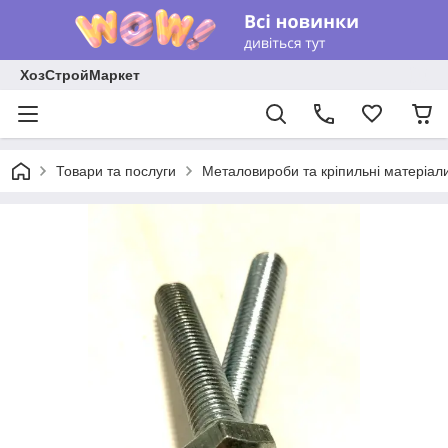
ХозСтройМаркет
Товари та послуги
Металовироби та кріпильні матеріал