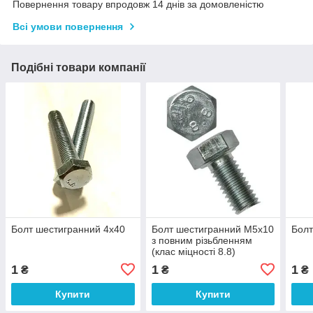
Повернення товару впродовж 14 днів за домовленістю
Всі умови повернення
Подібні товари компанії
Болт шестигранний 4х40
Болт шестигранний М5х10
Болт
з повним різьбленням
(клас міцності 8.8)
1
1
1
₴
₴
₴
Купити
Купити