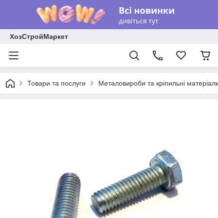
ХозСтройМаркет
Товари та послуги
Металовироби та кріпильні матеріал