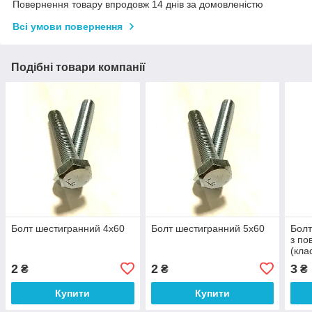
Повернення товару впродовж 14 днів за домовленістю
Всі умови повернення
Подібні товари компанії
Болт шестигранний 4х60
Болт шестигранний 5х60
Болт
з по
(кла
2
2
3
₴
₴
₴
Купити
Купити