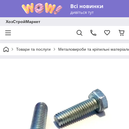
ХозСтройМаркет
Товари та послуги
Металовироби та кріпильні матеріал