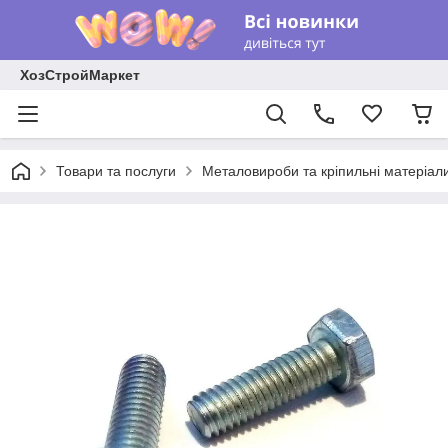
ХозСтройМаркет
Товари та послуги
Металовироби та кріпильні матеріал