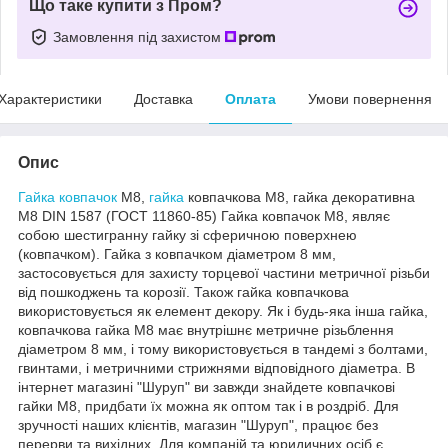
Що таке купити з Пром?
Замовлення під захистом
Характеристики
Доставка
Оплата
Умови повернення
Опис
Гайка ковпачок
М8,
гайка
ковпачкова М8, гайка декоративна
М8 DIN 1587 (ГОСТ 11860-85) Гайка ковпачок М8, являє
собою шестигранну гайку зі сферичною поверхнею
(ковпачком). Гайка з ковпачком діаметром 8 мм,
застосовується для захисту торцевої частини метричної різьби
від пошкоджень та корозії. Також гайка ковпачкова
використовується як елемент декору. Як і будь-яка інша гайка,
ковпачкова гайка М8 має внутрішнє метричне різьблення
діаметром 8 мм, і тому використовується в тандемі з болтами,
гвинтами, і метричними стрижнями відповідного діаметра. В
інтернет магазині "Шуруп" ви завжди знайдете ковпачкові
гайки М8, придбати їх можна як оптом так і в роздріб. Для
зручності наших клієнтів, магазин "Шуруп", працює без
перерви та вихідних. Для компаній та юридичних осіб є