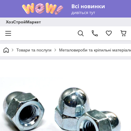
ХозСтройМаркет
Товари та послуги
Металовироби та кріпильні матеріал