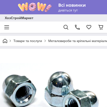
ХозСтройМаркет
Товари та послуги
Металовироби та кріпильні матеріал