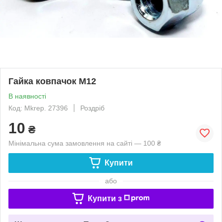
Гайка ковпачок М12
В наявності
Код: Mkrep. 27396
Роздріб
10
₴
Мінімальна сума замовлення на сайті — 100 ₴
Купити
або
Купити з