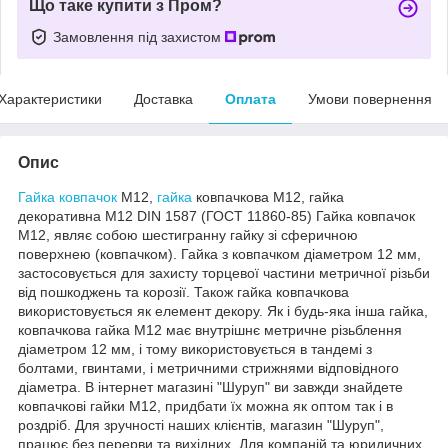
Що таке купити з Пром?
Замовлення під захистом
Характеристики
Доставка
Оплата
Умови повернення
Опис
Гайка ковпачок
М12,
гайка
ковпачкова М12, гайка
декоративна М12 DIN 1587 (ГОСТ 11860-85) Гайка ковпачок
М12, являє собою шестигранну гайку зі сферичною
поверхнею (ковпачком). Гайка з ковпачком діаметром 12 мм,
застосовується для захисту торцевої частини метричної різьби
від пошкоджень та корозії. Також гайка ковпачкова
використовується як елемент декору. Як і будь-яка інша гайка,
ковпачкова гайка М12 має внутрішнє метричне різьблення
діаметром 12 мм, і тому використовується в тандемі з
болтами, гвинтами, і метричними стрижнями відповідного
діаметра. В інтернет магазині "Шуруп" ви завжди знайдете
ковпачкові гайки М12, придбати їх можна як оптом так і в
роздріб. Для зручності наших клієнтів, магазин "Шуруп",
працює без перерви та вихідних. Для компаній та юридичних