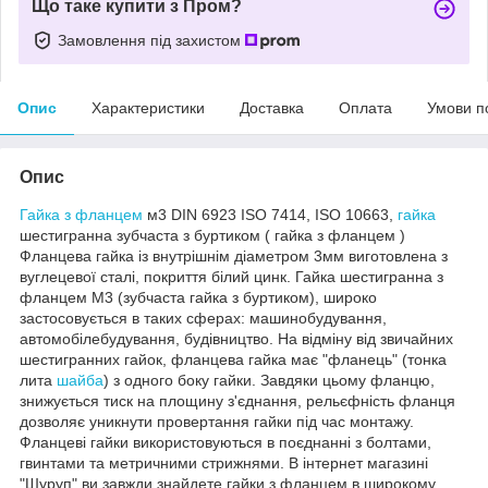
Що таке купити з Пром?
Замовлення під захистом
Опис
Характеристики
Доставка
Оплата
Умови п
Опис
Гайка з фланцем
м3 DIN 6923 ISO 7414, ISO 10663,
гайка
шестигранна зубчаста з буртиком ( гайка з фланцем )
Фланцева гайка із внутрішнім діаметром 3мм виготовлена з
вуглецевої сталі, покриття білий цинк. Гайка шестигранна з
фланцем М3 (зубчаста гайка з буртиком), широко
застосовується в таких сферах: машинобудування,
автомобілебудування, будівництво. На відміну від звичайних
шестигранних гайок, фланцева гайка має "фланець" (тонка
лита
шайба
) з одного боку гайки. Завдяки цьому фланцю,
знижується тиск на площину з'єднання, рельєфність фланця
дозволяє уникнути провертання гайки під час монтажу.
Фланцеві гайки використовуються в поєднанні з болтами,
гвинтами та метричними стрижнями. В інтернет магазині
"Шуруп" ви завжди знайдете гайки з фланцем в широкому