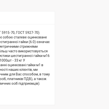
 5915-70, ГОСТ 5927-70).
ляє собою сталеве оцинковане
стигранної гайки (6.0) означає
 і метричними стрижнями
йбільш часто використовується
еристики шестигранної гайки м16
1000шт - 33 кг У
анні оцинковані гайки м1 в
ості наших клієнтів, ми
учним для Вас способом, в тому
сіб, платників ПДВ), а також
ичних осіб підприємців).