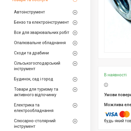
Автоінструмент
Бензо та електроінструмент
Все для зварювальних робіт
Опалювальне обладнання
Сходи та драбини
Сільськогосподарський
інструмент
В наявності
Будинок, сад і город
Товари для туризму та
активного відпочинку
Електрика та
електрообладнання
Слюсарно-столярний
будь-який то
інструмент