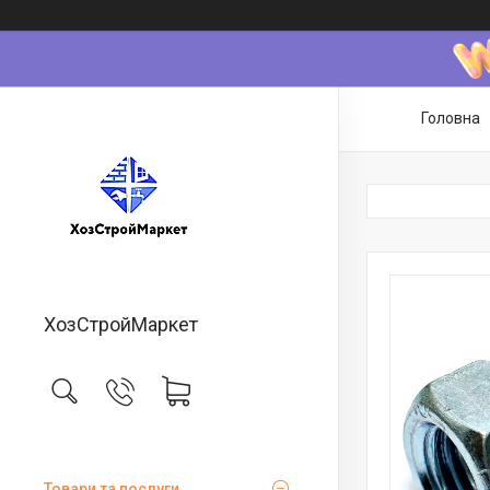
Головна
ХозСтройМаркет
Товари та послуги