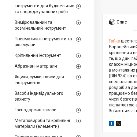
Інструменти для будівельних
та опоряджувальних робіт
Опис
Вимірювальний та
розмічальний інструмент
Пневматичні інструменти та
Гайка
шестигр
аксесуари
Європейський
кріплення з в
Кріпильний інструмент
те, що дані г
класом міцнос
Абразивні матеріали
в монтажних р
(DIN 934) за с
Ящики, сумки, пояси для
спеціалізован
інструментів
роздріб за до
Засоби індивідуального
працюємо без 
захисту
числі безготі
післяплатою а
Господарські товари
Зв'яжіться з 
Металовироби та кріпильні
матеріали (елементи)