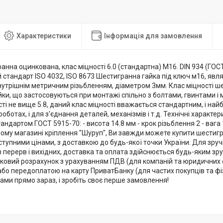
Характеристики
Інформація для замовлення
анна оцинкована, клас міцності 6.0 (стандартна) М16. DIN 934 (ГОСТ
 стандарт ISO 4032, ISO 8673 Шестигранна гайка під ключ м16, яв
нутрішнім метричним різьбленням, діаметром 3мм. Клас міцності ше
айки, що застосовуються при монтажі спільно з болтами, гвинтами
ті не вище 5.8, даний клас міцності вважається стандартним, і на
оботах, і для з'єднання деталей, механізмів і т.д. Технічні характ
тандартом ГОСТ 5915-70: - висота 14.8 мм - крок різьблення 2 - вага 
ому магазині кріплення "Шуруп", Ви завжди можете купити шестигр
ступними цінами, з доставкою до будь-якої точки України. Для зручн
перерв і вихідних, доставка та оплата здійснюється будь-яким зр
вковий розрахунок з урахуванням ПДВ (для компаній та юридичних о
бо передоплатою на карту ПриватБанку (для частих покупців та фіз
нами прямо зараз, і зробіть своє перше замовлення!