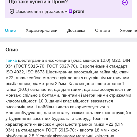
Що таке купити з Пром?
Замовлення під захистом
Опис
Характеристики
Доставка
Оплата
Умови п
Опис
Гайка
шестигранна високоміцна (клас міцності 10.0) М22. DIN
934 (ГОСТ 5915-70, ГОСТ 5927-70). Європейський стандарт
ISO 4032, ISO 8673 Шестигранна високоміцна гайка під ключ
м22, являє собою сталеве кріплення з внутрішнім метричним
різьбленням, діаметром 22мм. Клас міцності шестигранної
гайки (10.0) означає те, що дані гайки, що застосовуються при
монтажі спільно з болтами, гвинтами і метричними стрижнями
класом міцності 10.9, даний клас міцності вважається
високоміцним, і найбільш часто використовується в
машинобудуванні, для монтажу важких сталевих конструкцій з
у будівництві висотних будівель та споруд. Технічні
характеристики високоміцної шестигранної гайки м22 (DIN
934) за стандартом ГОСТ 5915-70: - висота 18 мм - крок
різьблення 2.5 У спеціалізованому магазині кріплення