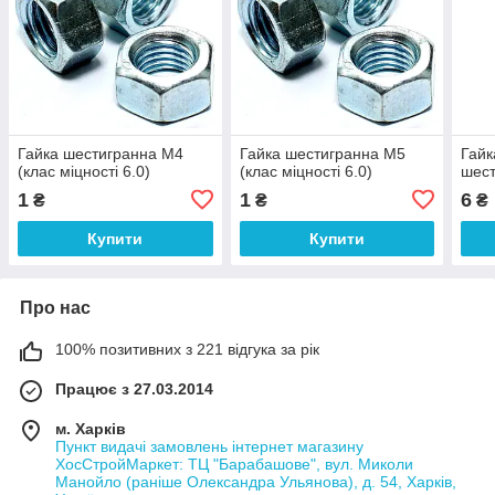
Гайка шестигранна М4
Гайка шестигранна М5
Гайк
(клас міцності 6.0)
(клас міцності 6.0)
шес
1
1
6
₴
₴
₴
Купити
Купити
Про нас
100% позитивних з 221 відгука за рік
Працює з 27.03.2014
м. Харків
Пункт видачі замовлень інтернет магазину
ХосСтройМаркет: ТЦ "Барабашове", вул. Миколи
Манойло (раніше Олександра Ульянова), д. 54, Харків,