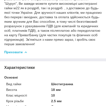
"Шуруп", Ви завжди можете купити високоміцні шестигранні
гайки м22 як в роздріб, так і в роздріб. , з доставкою до будь-
якої точки України. Для зручності наших клієнтів, ми працюємо
без перерв і вихідних, доставка та оплата здійснюється будь-
яким зручним для Вас способом, в тому числі безготівковий
розрахунок з урахуванням ПДВ (для компаній та юридичних
осіб, платників ПДВ), а також післяплатою або передоплатою
на карту ПриватБанку (для частих покупців та фізичних осіб
підприємців). Зв'яжіться з нами прямо зараз, і зробіть своє
перше замовлення!
Приховати
Характеристики
Основні
Вид гайки
Шестигранна
Висота
18 мм
Клас міцності
10
Крок різьби
2.5 мм