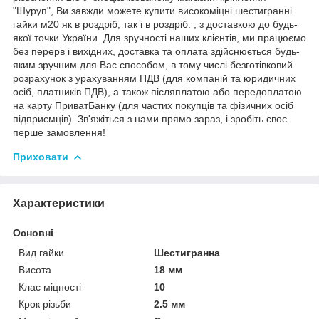
"Шуруп", Ви завжди можете купити високоміцні шестигранні
гайки м20 як в роздріб, так і в роздріб. , з доставкою до будь-
якої точки України. Для зручності наших клієнтів, ми працюємо
без перерв і вихідних, доставка та оплата здійснюється будь-
яким зручним для Вас способом, в тому числі безготівковий
розрахунок з урахуванням ПДВ (для компаній та юридичних
осіб, платників ПДВ), а також післяплатою або передоплатою
на карту ПриватБанку (для частих покупців та фізичних осіб
підприємців). Зв'яжіться з нами прямо зараз, і зробіть своє
перше замовлення!
Приховати
Характеристики
Основні
Вид гайки
Шестигранна
Висота
18 мм
Клас міцності
10
Крок різьби
2.5 мм