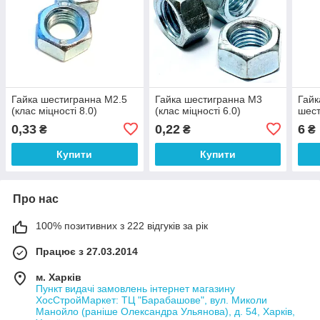
Гайка шестигранна М2.5
Гайка шестигранна М3
Гайк
(клас міцності 8.0)
(клас міцності 6.0)
шес
0,33
0,22
6
₴
₴
₴
Купити
Купити
Про нас
100% позитивних з 222 відгуків за рік
Працює з 27.03.2014
м. Харків
Пункт видачі замовлень інтернет магазину
ХосСтройМаркет: ТЦ "Барабашове", вул. Миколи
Манойло (раніше Олександра Ульянова), д. 54, Харків,