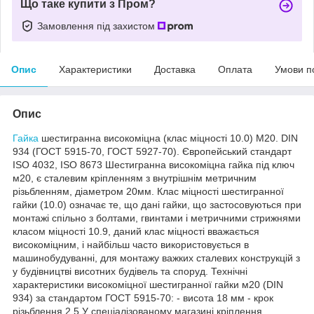
Що таке купити з Пром?
Замовлення під захистом
Опис
Характеристики
Доставка
Оплата
Умови п
Опис
Гайка
шестигранна високоміцна (клас міцності 10.0) М20. DIN
934 (ГОСТ 5915-70, ГОСТ 5927-70). Європейський стандарт
ISO 4032, ISO 8673 Шестигранна високоміцна гайка під ключ
м20, є сталевим кріпленням з внутрішнім метричним
різьбленням, діаметром 20мм. Клас міцності шестигранної
гайки (10.0) означає те, що дані гайки, що застосовуються при
монтажі спільно з болтами, гвинтами і метричними стрижнями
класом міцності 10.9, даний клас міцності вважається
високоміцним, і найбільш часто використовується в
машинобудуванні, для монтажу важких сталевих конструкцій з
у будівництві висотних будівель та споруд. Технічні
характеристики високоміцної шестигранної гайки м20 (DIN
934) за стандартом ГОСТ 5915-70: - висота 18 мм - крок
різьблення 2.5 У спеціалізованому магазині кріплення