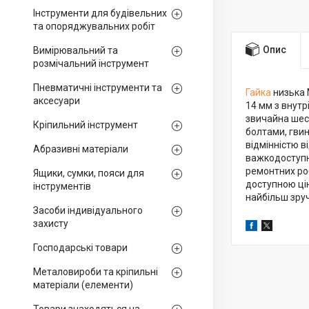
Інструменти для будівельних
та опоряджувальних робіт
Опис
Вимірювальний та
розмічальний інструмент
Пневматичні інструменти та
Гайка
низька М
аксесуари
14 мм з внутр
звичайна шест
Кріпильний інструмент
болтами, гви
відмінністю в
Абразивні матеріали
важкодоступн
ремонтних роб
Ящики, сумки, пояси для
доступною цін
інструментів
найбільш зруч
Засоби індивідуального
захисту
Господарські товари
Металовироби та кріпильні
матеріали (елементи)