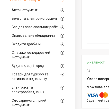
Автоінструмент
Бензо та електроінструмент
Все для зварювальних робіт
Опалювальне обладнання
Сходи та драбини
Сільськогосподарський
інструмент
В наявності
Будинок, сад і город
Товари для туризму та
активного відпочинку
Електрика та
електрообладнання
Слюсарно-столярний
будь-який то
інструмент