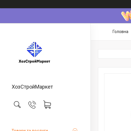
Головна
ХозСтройМаркет
Товари та послуги