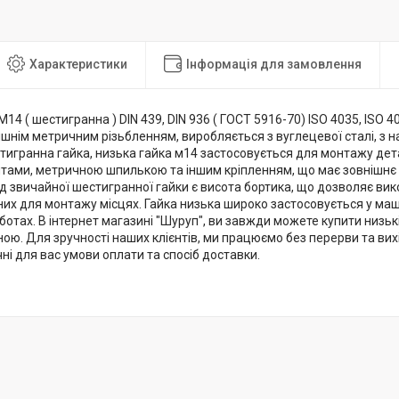
Характеристики
Інформація для замовлення
14 ( шестигранна ) DIN 439, DIN 936 ( ГОСТ 5916-70) ISO 4035, ISO 
ішнім метричним різьбленням, виробляється з вуглецевої сталі, з н
игранна гайка, низька гайка м14 застосовується для монтажу детал
нтами, метричною шпилькою та іншим кріпленням, що має зовнішнє
ід звичайної шестигранної гайки є висота бортика, що дозволяє вик
их для монтажу місцях. Гайка низька широко застосовується у маш
отах. В інтернет магазині "Шуруп", ви завжди можете купити низькі
ою. Для зручності наших клієнтів, ми працюємо без перерви та ви
ні для вас умови оплати та спосіб доставки.