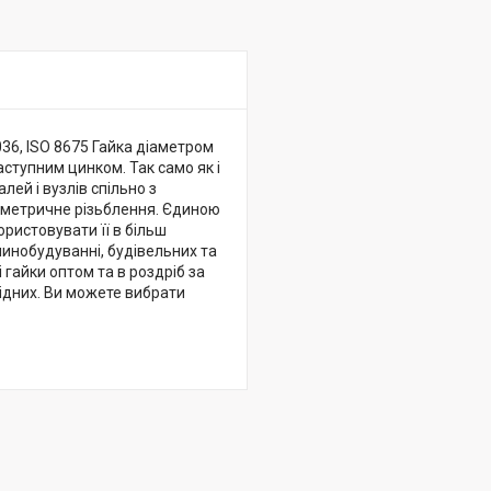
4036, ISO 8675 Гайка діаметром
аступним цинком. Так само як і
ей і вузлів спільно з
 метричне різьблення. Єдиною
ористовувати її в більш
инобудуванні, будівельних та
 гайки оптом та в роздріб за
хідних. Ви можете вибрати