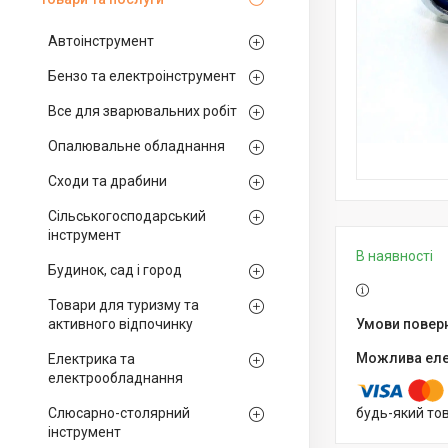
Автоінструмент
Бензо та електроінструмент
Все для зварювальних робіт
Опалювальне обладнання
Сходи та драбини
Сільськогосподарський
інструмент
В наявності
Будинок, сад і город
Товари для туризму та
активного відпочинку
Електрика та
електрообладнання
Слюсарно-столярний
будь-який то
інструмент