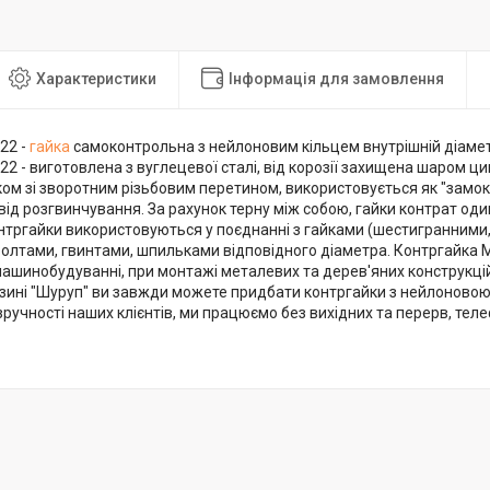
Характеристики
Інформація для замовлення
22 -
гайка
самоконтрольна з нейлоновим кільцем внутрішній діамет
2 - виготовлена з вуглецевої сталі, від корозії захищена шаром ц
м зі зворотним різьбовим перетином, використовується як "замок"
 від розгвинчування. За рахунок терну між собою, гайки контрат о
нтргайки використовуються у поєднанні з гайками (шестигранними,
 болтами, гвинтами, шпильками відповідного діаметра. Контргайка 
машинобудуванні, при монтажі металевих та дерев'яних конструкцій
зині "Шуруп" ви завжди можете придбати контргайки з нейлоновою 
зручності наших клієнтів, ми працюємо без вихідних та перерв, тел