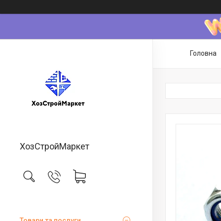
Головна
ХозСтройМаркет
Товари та послуги