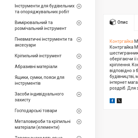
Інструменти для будівельних
та опоряджувальних робіт
Опис
Вимірювальний та
розмічальний інструмент
Пневматичні інструменти та
Контргайка
М
аксесуари
Контргайка М2
шестиграннико
Кріпильний інструмент
оберігаючи її
кріплення. Ко
Абразивні матеріали
відповідно з
будівництві, 
Ящики, сумки, пояси для
інтернет мага
інструментів
роздріб. Для 
Засоби індивідуального
захисту
Господарські товари
Металовироби та кріпильні
матеріали (елементи)