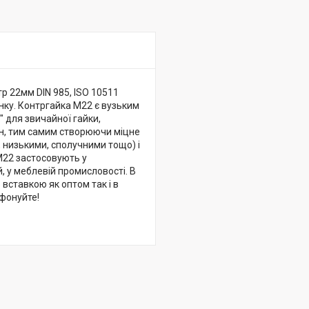
р 22мм DIN 985, ISO 10511
инку. Контргайка М22 є вузьким
 для звичайної гайки,
дин, тим самим створюючи міцне
 низькими, сполучними тощо) і
М22 застосовують у
, у меблевій промисловості. В
вставкою як оптом так і в
ефонуйте!