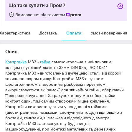
Що таке купити з Пром?
Замовлення під захистом
Характеристики
Доставка
Оплата
Умови повернення
Опис
Контргайка
М33 -
гайка
самоконтрольна з нейлоновим
кільцем внутрішній діаметр 33мм DIN 985, ISO 10511
Контргайка М33 - виготовлена з вуглецевої сталі, від корозії
захищена шаром цинку. Контргайка М33 є вузьким
шестигранником зі зворотним різьбовим перетином,
використовується як "замок" для звичайної гайки, оберігаючи
її від розгвинчування. За рахунок терну між собою, гайки
контрат один, тим самим створюючи міцне кріплення.
Контргайки використовуються у поєднанні з гайками
(шестигранними, низькими, сполучними тощо) і відповідно з
болтами, гвинтами, шпильками відповідного діаметра.
Контргайка М33 застосовують у будівництві,
машинобудуванні, при монтажі металевих та дерев'яних