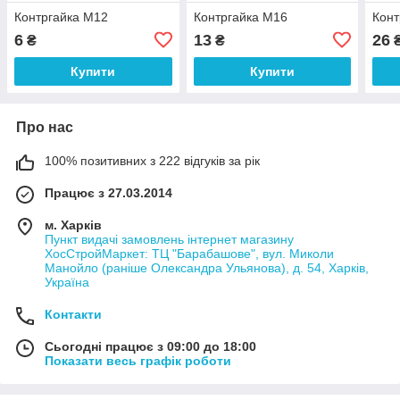
Контргайка М12
Контргайка М16
Конт
6
13
26
₴
₴
Купити
Купити
Про нас
100% позитивних з 222 відгуків за рік
Працює з 27.03.2014
м. Харків
Пункт видачі замовлень інтернет магазину
ХосСтройМаркет: ТЦ "Барабашове", вул. Миколи
Манойло (раніше Олександра Ульянова), д. 54, Харків,
Україна
Контакти
Сьогодні працює з 09:00 до 18:00
Показати весь графік роботи