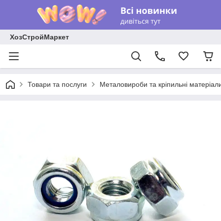
ХозСтройМаркет
Товари та послуги
Металовироби та кріпильні матеріал