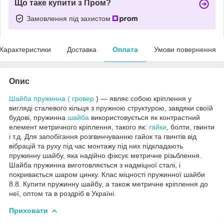
Що таке купити з Пром?
Замовлення під захистом
Характеристики
Доставка
Оплата
Умови повернення
Опис
Шайба пружинна ( гровер
) ― являє собою кріплення у
вигляді сталевого кільця з пружною структурою, завдяки своїй
будові, пружинна
шайба
використовується як контрастний
елемент метричного кріплення, такого як:
гайки
, болти, гвинти
і т.д. Для запобігання розгвинчуванню гайок та гвинтів від
вібрацій та руху під час монтажу під них підкладають
пружинну шайбу, яка надійно фіксує метричне різьблення.
Шайба пружинна виготовляється з надміцної сталі, і
покривається шаром цинку. Клас міцності пружинної шайби
8.8. Купити пружинну шайбу, а також метричне кріплення до
неї, оптом та в роздріб в Україні.
Приховати