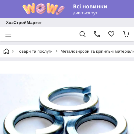
ХозСтройМаркет
Товари та послуги
Металовироби та кріпильні матеріал