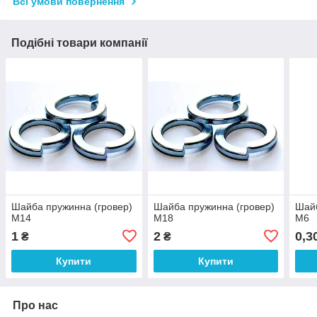
Всі умови повернення
Подібні товари компанії
Шайба пружинна (гровер)
Шайба пружинна (гровер)
Шайб
М14
М18
М6
1
2
0,3
₴
₴
Купити
Купити
Про нас