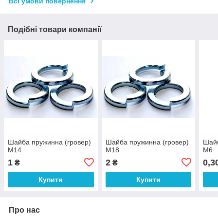
Всі умови повернення
Подібні товари компанії
Шайба пружинна (гровер)
Шайба пружинна (гровер)
Шайб
М14
М18
М6
1
2
0,3
₴
₴
Купити
Купити
Про нас