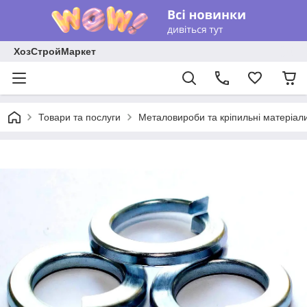
ХозСтройМаркет
Товари та послуги
Металовироби та кріпильні матеріал