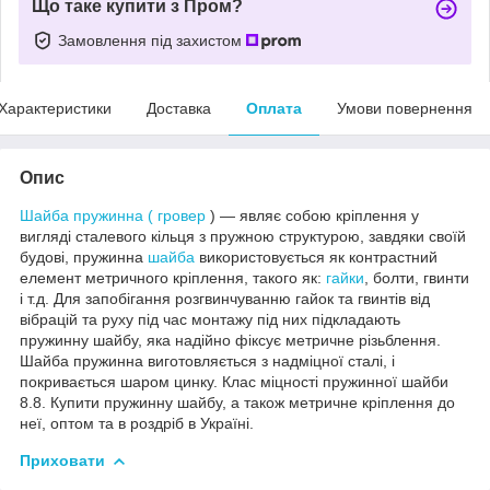
Що таке купити з Пром?
Замовлення під захистом
Характеристики
Доставка
Оплата
Умови повернення
Опис
Шайба пружинна ( гровер
) ― являє собою кріплення у
вигляді сталевого кільця з пружною структурою, завдяки своїй
будові, пружинна
шайба
використовується як контрастний
елемент метричного кріплення, такого як:
гайки
, болти, гвинти
і т.д. Для запобігання розгвинчуванню гайок та гвинтів від
вібрацій та руху під час монтажу під них підкладають
пружинну шайбу, яка надійно фіксує метричне різьблення.
Шайба пружинна виготовляється з надміцної сталі, і
покривається шаром цинку. Клас міцності пружинної шайби
8.8. Купити пружинну шайбу, а також метричне кріплення до
неї, оптом та в роздріб в Україні.
Приховати