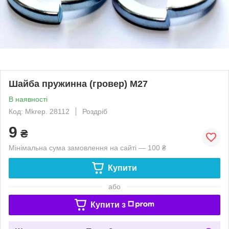
Шайба пружинна (гровер) М27
В наявності
Код: Mkrep. 28112
Роздріб
9
₴
Мінімальна сума замовлення на сайті — 100 ₴
Купити
або
Купити з