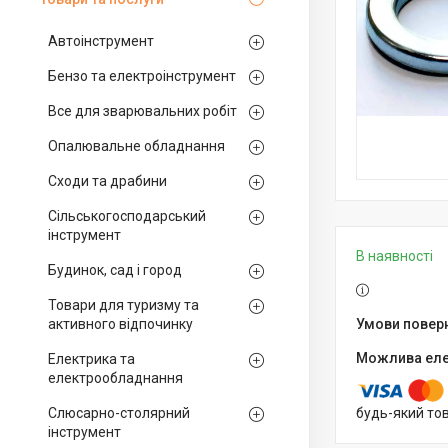
Автоінструмент
Бензо та електроінструмент
Все для зварювальних робіт
Опалювальне обладнання
Сходи та драбини
Сільськогосподарський
інструмент
В наявності
Будинок, сад і город
Товари для туризму та
активного відпочинку
Електрика та
електрообладнання
Слюсарно-столярний
будь-який то
інструмент