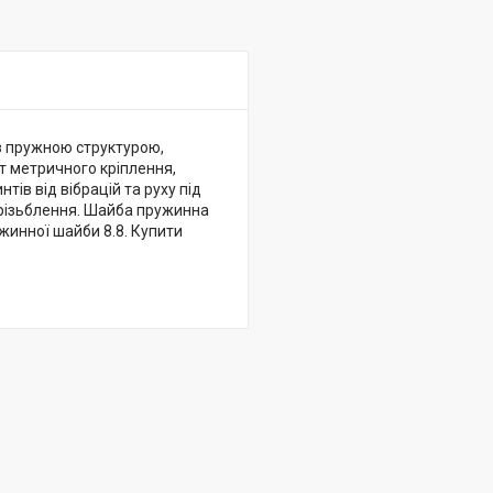
 з пружною структурою,
т метричного кріплення,
нтів від вібрацій та руху під
 різьблення. Шайба пружинна
ужинної шайби 8.8. Купити
.