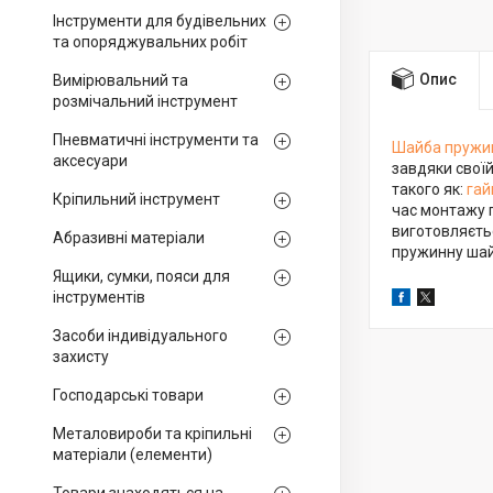
Інструменти для будівельних
та опоряджувальних робіт
Опис
Вимірювальний та
розмічальний інструмент
Пневматичні інструменти та
Шайба пружин
аксесуари
завдяки свої
такого як:
гай
Кріпильний інструмент
час монтажу 
виготовляєтьс
Абразивні матеріали
пружинну шайб
Ящики, сумки, пояси для
інструментів
Засоби індивідуального
захисту
Господарські товари
Металовироби та кріпильні
матеріали (елементи)