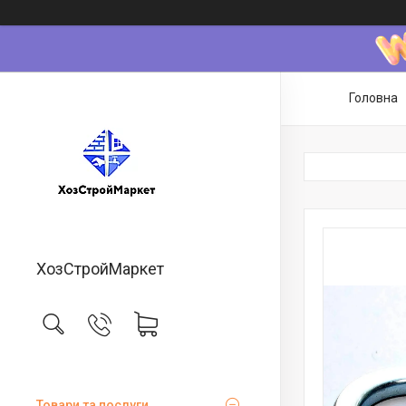
Головна
ХозСтройМаркет
Товари та послуги