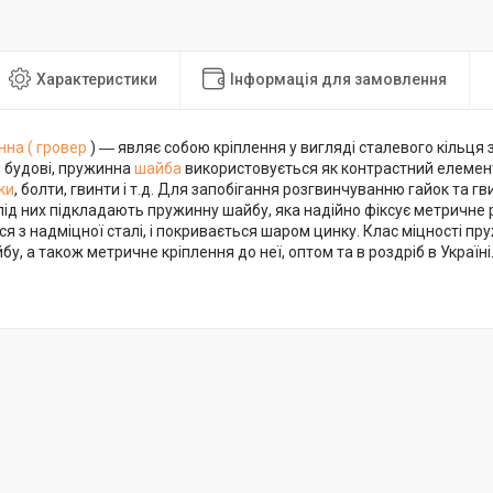
Характеристики
Інформація для замовлення
на ( гровер
) ― являє собою кріплення у вигляді сталевого кільця
й будові, пружинна
шайба
використовується як контрастний елемен
ки
, болти, гвинти і т.д. Для запобігання розгвинчуванню гайок та гви
під них підкладають пружинну шайбу, яка надійно фіксує метричне
я з надміцної сталі, і покривається шаром цинку. Клас міцності пр
у, а також метричне кріплення до неї, оптом та в роздріб в Україні