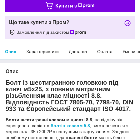
Купити з
Що таке купити з Пром?
Замовлення під захистом
Опис
Характеристики
Доставка
Оплата
Умови п
Опис
Болт із шестигранною головкою під
ключ м5х25, з повним метричним
різьбленням клас міцності 8.8.
Відповідність ГОСТ 7805-70, 7798-70, DIN
933 та Європейський стандарт ISO 4017.
Болти шестигранні класом міцності 8.8
, на відміну від
спрощеного варіанта
болтів класом 5.8
, виготовляються з
марок сталі 35 і 20Г2Р з наступним загартуванням. Завдяки
подібному виготовленню, дані
калені болти
мають більш