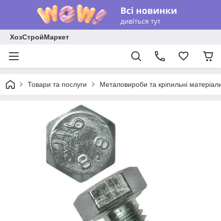
ХозСтройМаркет
Товари та послуги
Металовироби та кріпильні матеріал