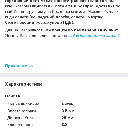
гартований болт м5х25 з шестигранною головкою
під
ключ класом
міцності 8.8 оптом та в роздріб
.
Доставка
по
всій Україні зручним для Вас перевізником. Можливі будь-які
види оплати (
накладений платіж
, оплата на картку,
безготівковий розрахунок з ПДВ
).
Для Вашої зручності,
ми працюємо без перерв і вихідних!
Якщо у Вас залишилися питання,
зв'яжіться прямо зараз!
Приховати
Характеристики
Основні
Країна виробник
Китай
Висота головки
3.5 мм
Довжина болта
25 мм
Клас міцності
8.8