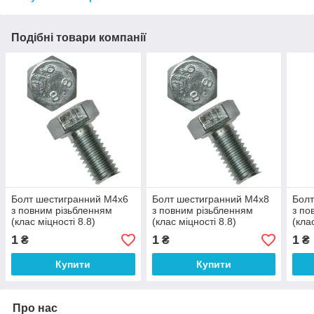
Подібні товари компанії
Болт шестигранний М4х6
Болт шестигранний М4х8
Болт
з повним різьбленням
з повним різьбленням
з по
(клас міцності 8.8)
(клас міцності 8.8)
(кла
1
1
1
₴
₴
₴
Купити
Купити
Про нас