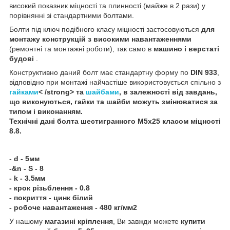
високий показник міцності та плинності (майже в 2 рази) у
порівнянні зі стандартними болтами.
Болти під ключ подібного класу міцності застосовуються
для
монтажу конструкцій з високими навантаженнями
(ремонтні та монтажні роботи), так само в
машино і верстаті
будові
.
Конструктивно даний болт має стандартну форму по
DIN 933
,
відповідно при монтажі найчастіше використовується спільно з
гайками
< /strong> та
шайбами
, в залежності від завдань,
що виконуються, гайки та шайби можуть змінюватися за
типом і виконанням.
Технічні дані
болта шестигранного
М5х25 класом міцності
8.8
.
-
d - 5мм
-&n - S - 8
- k - 3.5мм
- крок різьблення - 0.8
- покриття - цинк білий
- робоче навантаження - 480 кг/мм2
У нашому
магазині кріплення
, Ви завжди можете
купити