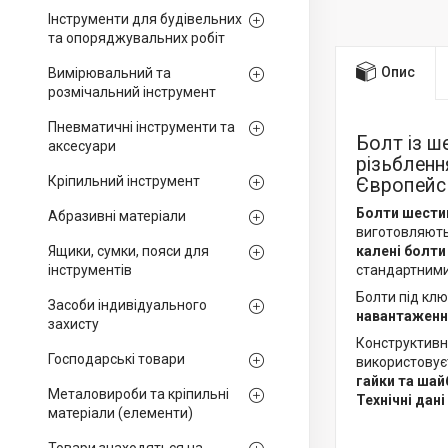
Інструменти для будівельних
та опоряджувальних робіт
Опис
Вимірювальний та
розмічальний інструмент
Пневматичні інструменти та
Болт із 
аксесуари
різьбленн
Кріпильний інструмент
Європейсь
Болти шестиг
Абразивні матеріали
виготовляютьс
Ящики, сумки, пояси для
калені болти
інструментів
стандартними
Болти під клю
Засоби індивідуального
навантажен
захисту
Конструктивн
Господарські товари
використовує
гайки та шай
Металовироби та кріпильні
Технічні дані
матеріали (елементи)