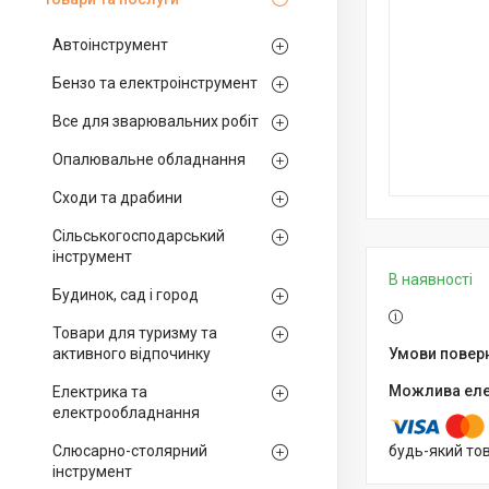
Автоінструмент
Бензо та електроінструмент
Все для зварювальних робіт
Опалювальне обладнання
Сходи та драбини
Сільськогосподарський
інструмент
В наявності
Будинок, сад і город
Товари для туризму та
активного відпочинку
Електрика та
електрообладнання
Слюсарно-столярний
будь-який то
інструмент