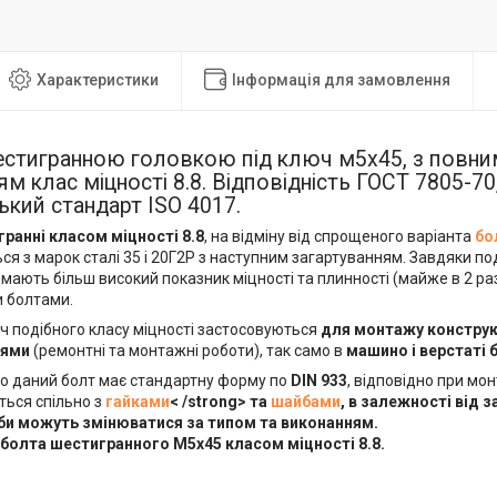
Характеристики
Інформація для замовлення
шестигранною головкою під ключ м5х45, з повн
ям клас міцності 8.8. Відповідність ГОСТ 7805-70,
кий стандарт ISO 4017.
ранні класом міцності 8.8
, на відміну від спрощеного варіанта
бо
я з марок сталі 35 і 20Г2Р з наступним загартуванням. Завдяки по
мають більш високий показник міцності та плинності (майже в 2 рази
 болтами.
ч подібного класу міцності застосовуються
для монтажу конструк
нями
(ремонтні та монтажні роботи), так само в
машино і верстаті 
о даний болт має стандартну форму по
DIN 933
, відповідно при мо
ться спільно з
гайками
< /strong> та
шайбами
, в залежності від 
би можуть змінюватися за типом та виконанням.
болта шестигранного
М5х45 класом міцності 8.8
.