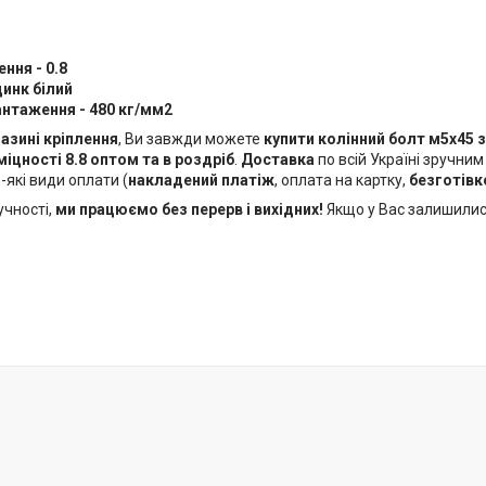
ення - 0.8
цинк білий
антаження - 480 кг/мм2
азині кріплення
, Ви завжди можете
купити колінний болт м5х45
міцності 8.8 оптом та в роздріб
.
Доставка
по всій Україні зручним
які види оплати (
накладений платіж
, оплата на картку,
безготівк
учності,
ми працюємо без перерв і вихідних!
Якщо у Вас залишилис