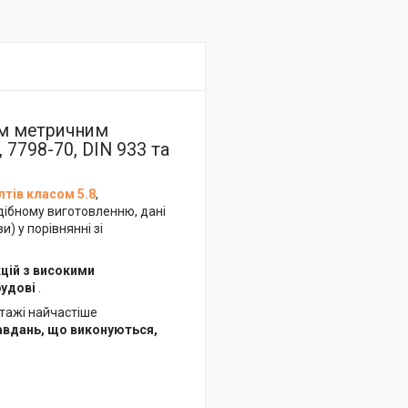
им метричним
 7798-70, DIN 933 та
лтів класом 5.8
,
дібному виготовленню, дані
) у порівнянні зі
цій з високими
будові
.
нтажі найчастіше
завдань, що виконуються,