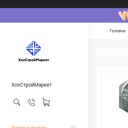
Головна
ХозСтройМаркет
Товари та послуги