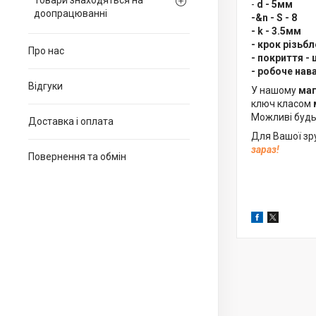
Товари знаходяться на
-
d - 5мм
доопрацюванні
-&n - S - 8
- k - 3.5мм
- крок різьбл
Про нас
- покриття - 
- робоче нав
Відгуки
У нашому
маг
ключ класом
Можливі будь-
Доставка і оплата
Для Вашої зр
зараз!
Повернення та обмін