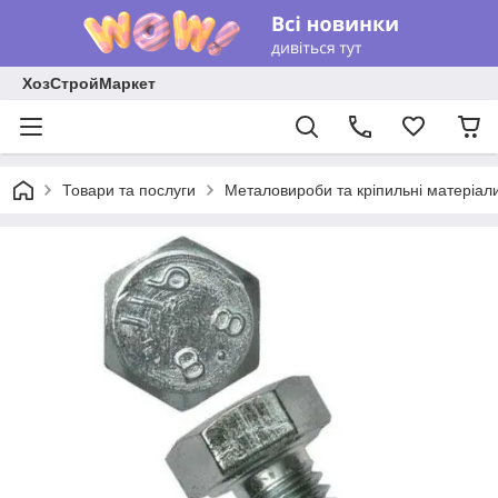
ХозСтройМаркет
Товари та послуги
Металовироби та кріпильні матеріал