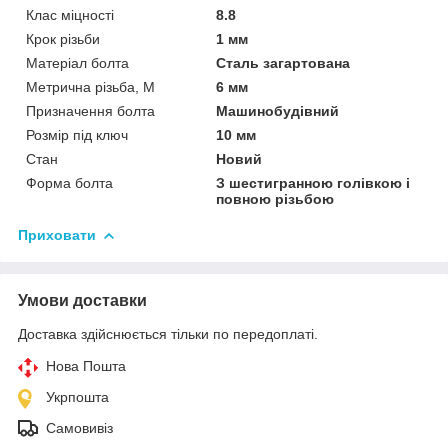
Клас міцності
8.8
Крок різьби
1 мм
Матеріал болта
Сталь загартована
Метрична різьба, М
6 мм
Призначення болта
Машинобудівний
Розмір під ключ
10 мм
Стан
Новий
Форма болта
З шестигранною голівкою і
повною різьбою
Приховати
Умови доставки
Доставка здійснюється тільки по передоплаті.
Нова Пошта
Укрпошта
Самовивіз