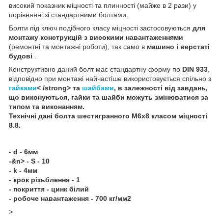
високий показник міцності та плинності (майже в 2 рази) у
порівнянні зі стандартними болтами.
Болти під ключ подібного класу міцності застосовуються
для
монтажу конструкцій з високими навантаженнями
(ремонтні та монтажні роботи), так само в
машино і верстаті
будові
.
Конструктивно даний болт має стандартну форму по
DIN 933
,
відповідно при монтажі найчастіше використовується спільно з
гайками
< /strong> та
шайбами
, в залежності від завдань,
що виконуються, гайки та шайби можуть змінюватися за
типом та виконанням.
Технічні дані
болта шестигранного
М6х8 класом міцності
8.8
.
-
d - 6мм
-&n> - S - 10
- k - 4мм
- крок різьблення - 1
- покриття - цинк білий
- робоче навантаження - 700 кг/мм2
>