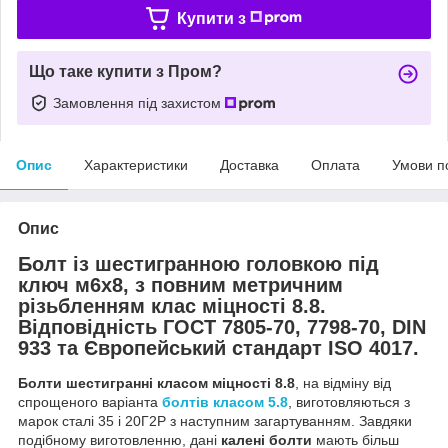
Купити з
Що таке купити з Пром?
Замовлення під захистом
Опис
Характеристики
Доставка
Оплата
Умови п
Опис
Болт із шестигранною головкою під
ключ м6х8, з повним метричним
різьбленням клас міцності 8.8.
Відповідність ГОСТ 7805-70, 7798-70, DIN
933 та Європейський стандарт ISO 4017.
Болти шестигранні класом міцності 8.8
, на відміну від
спрощеного варіанта
болтів класом 5.8
, виготовляються з
марок сталі 35 і 20Г2Р з наступним загартуванням. Завдяки
подібному виготовленню, дані
калені болти
мають більш