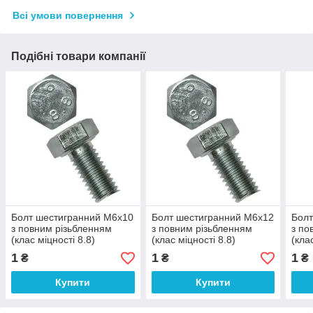
Всі умови повернення
Подібні товари компанії
Болт шестигранний М6х10
Болт шестигранний М6х12
Болт
з повним різьбленням
з повним різьбленням
з по
(клас міцності 8.8)
(клас міцності 8.8)
(кла
1
1
1
₴
₴
₴
Купити
Купити