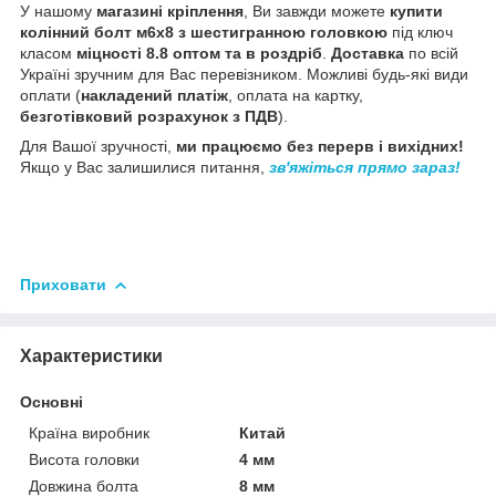
У нашому
магазині кріплення
, Ви завжди можете
купити
колінний болт м6х8 з шестигранною головкою
під ключ
класом
міцності 8.8 оптом та в роздріб
.
Доставка
по всій
Україні зручним для Вас перевізником. Можливі будь-які види
оплати (
накладений платіж
, оплата на картку,
безготівковий розрахунок з ПДВ
).
Для Вашої зручності,
ми працюємо без перерв і вихідних!
Якщо у Вас залишилися питання,
зв'яжіться прямо зараз!
Приховати
Характеристики
Основні
Країна виробник
Китай
Висота головки
4 мм
Довжина болта
8 мм