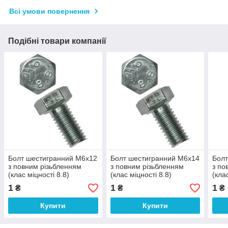
Всі умови повернення
Подібні товари компанії
Болт шестигранний М6х12
Болт шестигранний М6х14
Болт
з повним різьбленням
з повним різьбленням
з по
(клас міцності 8.8)
(клас міцності 8.8)
(кла
1
1
1
₴
₴
₴
Купити
Купити