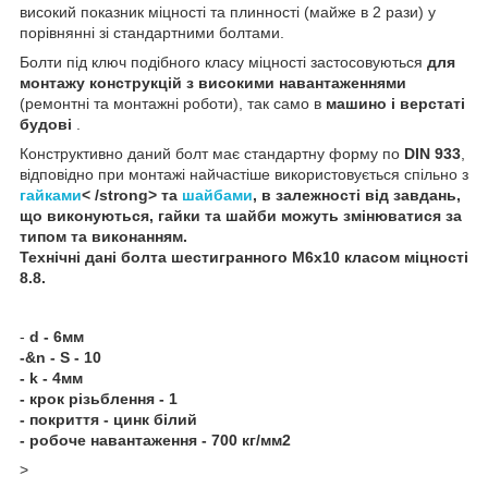
високий показник міцності та плинності (майже в 2 рази) у
порівнянні зі стандартними болтами.
Болти під ключ подібного класу міцності застосовуються
для
монтажу конструкцій з високими навантаженнями
(ремонтні та монтажні роботи), так само в
машино і верстаті
будові
.
Конструктивно даний болт має стандартну форму по
DIN 933
,
відповідно при монтажі найчастіше використовується спільно з
гайками
< /strong> та
шайбами
, в залежності від завдань,
що виконуються, гайки та шайби можуть змінюватися за
типом та виконанням.
Технічні дані
болта шестигранного
М6х10 класом міцності
8.8
.
-
d - 6мм
-&n - S - 10
- k - 4мм
- крок різьблення - 1
- покриття - цинк білий
- робоче навантаження - 700 кг/мм2
>