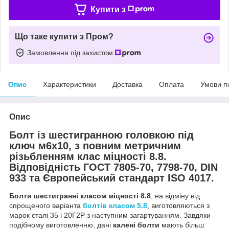
Купити з
Що таке купити з Пром?
Замовлення під захистом
Опис
Характеристики
Доставка
Оплата
Умови п
Опис
Болт із шестигранною головкою під
ключ м6х10, з повним метричним
різьбленням клас міцності 8.8.
Відповідність ГОСТ 7805-70, 7798-70, DIN
933 та Європейський стандарт ISO 4017.
Болти шестигранні класом міцності 8.8
, на відміну від
спрощеного варіанта
болтів класом 5.8
, виготовляються з
марок сталі 35 і 20Г2Р з наступним загартуванням. Завдяки
подібному виготовленню, дані
калені болти
мають більш