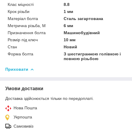
Клас міцності
8.8
Крок різьби
1 мм
Матеріал болта
Сталь загартована
Метрична різьба, М
6 мм
Призначення болта
Машинобудівний
Розмір під ключ
10 мм
Стан
Новий
Форма болта
З шестигранною голівкою і
повною різьбою
Приховати
Умови доставки
Доставка здійснюється тільки по передоплаті.
Нова Пошта
Укрпошта
Самовивіз