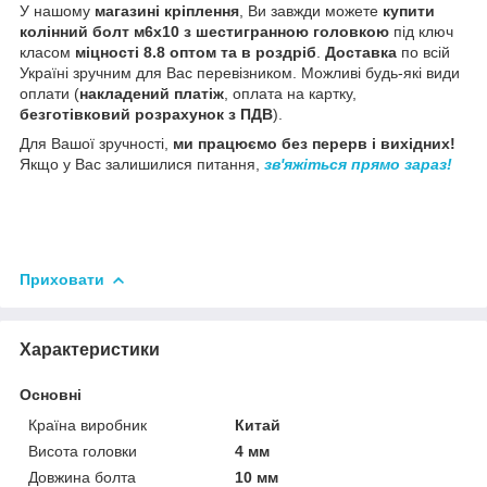
У нашому
магазині кріплення
, Ви завжди можете
купити
колінний болт м6х10 з шестигранною головкою
під ключ
класом
міцності 8.8 оптом та в роздріб
.
Доставка
по всій
Україні зручним для Вас перевізником. Можливі будь-які види
оплати (
накладений платіж
, оплата на картку,
безготівковий розрахунок з ПДВ
).
Для Вашої зручності,
ми працюємо без перерв і вихідних!
Якщо у Вас залишилися питання,
зв'яжіться прямо зараз!
Приховати
Характеристики
Основні
Країна виробник
Китай
Висота головки
4 мм
Довжина болта
10 мм