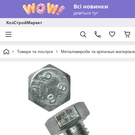
ХозСтройМаркет
Товари та послуги
Металовироби та кріпильні матеріал