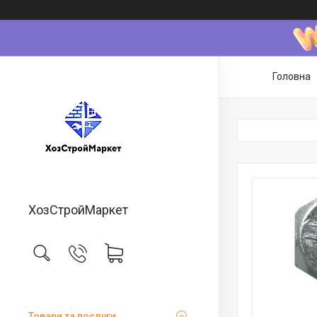
Головна
ХозСтройМаркет
Товари та послуги