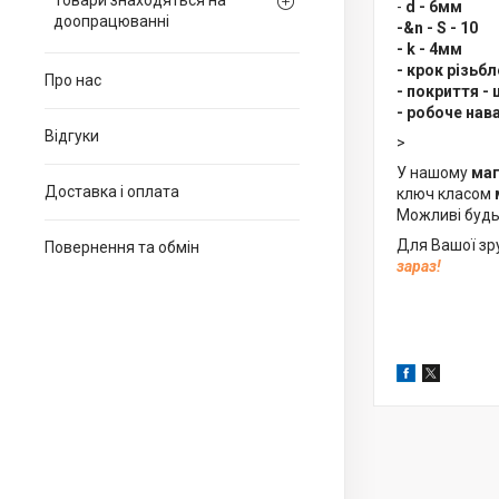
Товари знаходяться на
-
d - 6мм
доопрацюванні
-&n - S - 10
- k - 4мм
- крок різьбл
Про нас
- покриття - 
- робоче нав
Відгуки
>
У нашому
маг
Доставка і оплата
ключ класом
Можливі будь-
Для Вашої зр
Повернення та обмін
зараз!