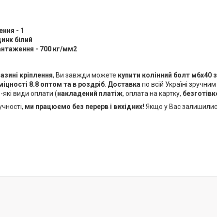
ення - 1
цинк білий
антаження - 700 кг/мм2
азині кріплення
, Ви завжди можете
купити колінний болт м6х40
міцності 8.8 оптом та в роздріб
.
Доставка
по всій Україні зручним
які види оплати (
накладений платіж
, оплата на картку,
безготівк
учності,
ми працюємо без перерв і вихідних!
Якщо у Вас залишилис