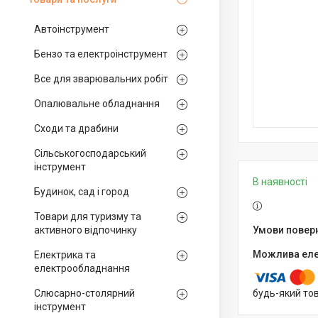
Автоінструмент
Бензо та електроінструмент
Все для зварювальних робіт
Опалювальне обладнання
Сходи та драбини
Сільськогосподарський
інструмент
В наявності
Будинок, сад і город
Товари для туризму та
активного відпочинку
Електрика та
електрообладнання
Слюсарно-столярний
будь-який то
інструмент