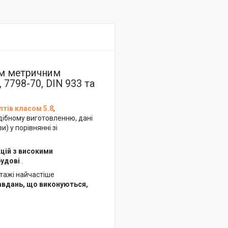
им метричним
 7798-70, DIN 933 та
лтів класом 5.8
,
дібному виготовленню, дані
) у порівнянні зі
цій з високими
будові
.
нтажі найчастіше
завдань, що виконуються,