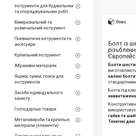
Інструменти для будівельних
та опоряджувальних робіт
Опис
Вимірювальний та
розмічальний інструмент
Пневматичні інструменти та
Болт із 
аксесуари
різьбленн
Кріпильний інструмент
Європейсь
Болти шестиг
Абразивні матеріали
виготовляютьс
Ящики, сумки, пояси для
калені болти
інструментів
стандартними
Болти під клю
Засоби індивідуального
навантажен
захисту
Конструктивн
Господарські товари
використовує
гайки та шай
Металовироби та кріпильні
Технічні дані
матеріали (елементи)