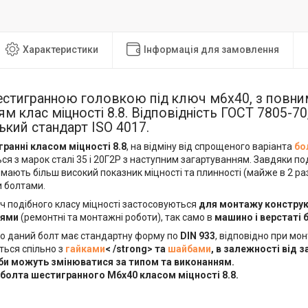
Характеристики
Інформація для замовлення
шестигранною головкою під ключ м6х40, з повн
ям клас міцності 8.8. Відповідність ГОСТ 7805-70,
кий стандарт ISO 4017.
ранні класом міцності 8.8
, на відміну від спрощеного варіанта
бо
я з марок сталі 35 і 20Г2Р з наступним загартуванням. Завдяки по
мають більш високий показник міцності та плинності (майже в 2 рази
 болтами.
ч подібного класу міцності застосовуються
для монтажу конструк
нями
(ремонтні та монтажні роботи), так само в
машино і верстаті 
о даний болт має стандартну форму по
DIN 933
, відповідно при мо
ться спільно з
гайками
< /strong> та
шайбами
, в залежності від 
би можуть змінюватися за типом та виконанням.
болта шестигранного
М6х40 класом міцності 8.8
.