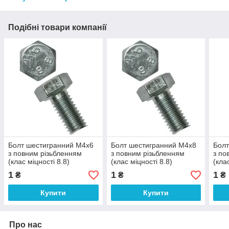
Подібні товари компанії
Болт шестигранний М4х6
Болт шестигранний М4х8
Болт
з повним різьбленням
з повним різьбленням
з по
(клас міцності 8.8)
(клас міцності 8.8)
(кла
1
1
1
₴
₴
₴
Купити
Купити
Про нас