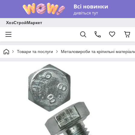
ХозСтройМаркет
Товари та послуги
Металовироби та кріпильні матеріал