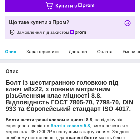
Купити з
Що таке купити з Пром?
Замовлення під захистом
Опис
Характеристики
Доставка
Оплата
Умови п
Опис
Болт із шестигранною головкою під
ключ м8х22, з повним метричним
різьбленням клас міцності 8.8.
Відповідність ГОСТ 7805-70, 7798-70, DIN
933 та Європейський стандарт ISO 4017.
Болти шестигранні класом міцності 8.8
, на відміну від
спрощеного варіанта
болтів класом 5.8
, виготовляються з
марок сталі 35 і 20Г2Р з наступним загартуванням. Завдяки
подібному виготовленню, дані
калені болти
мають більш