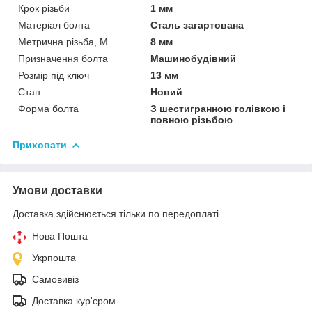
Крок різьби
1 мм
Матеріал болта
Сталь загартована
Метрична різьба, М
8 мм
Призначення болта
Машинобудівний
Розмір під ключ
13 мм
Стан
Новий
Форма болта
З шестигранною голівкою і
повною різьбою
Приховати
Умови доставки
Доставка здійснюється тільки по передоплаті.
Нова Пошта
Укрпошта
Самовивіз
Доставка кур'єром