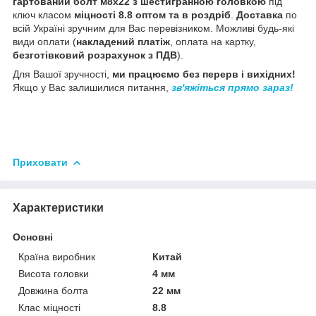
гартований болт м8х22 з шестигранною головкою
під
ключ класом
міцності 8.8 оптом та в роздріб
.
Доставка
по
всій Україні зручним для Вас перевізником. Можливі будь-які
види оплати (
накладений платіж
, оплата на картку,
безготівковий розрахунок з ПДВ
).
Для Вашої зручності,
ми працюємо без перерв і вихідних!
Якщо у Вас залишилися питання,
зв'яжіться прямо зараз!
Приховати
Характеристики
Основні
Країна виробник
Китай
Висота головки
4 мм
Довжина болта
22 мм
Клас міцності
8.8