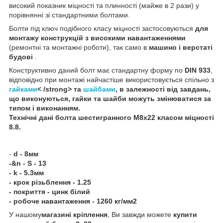
високий показник міцності та плинності (майже в 2 рази) у
порівнянні зі стандартними болтами.
Болти під ключ подібного класу міцності застосовуються
для
монтажу конструкцій з високими навантаженнями
(ремонтні та монтажні роботи), так само в
машино і верстаті
будові
.
Конструктивно даний болт має стандартну форму по
DIN 933
,
відповідно при монтажі найчастіше використовується спільно з
гайками
< /strong> та
шайбами
, в залежності від завдань,
що виконуються, гайки та шайби можуть змінюватися за
типом і виконанням.
Технічні дані
болта шестигранного
М8х22 класом міцності
8.8
.
-
d - 8мм
-&n - S - 13
- k - 5.3мм
- крок різьблення - 1.25
- покриття - цинк білий
- робоче навантаження - 1260 кг/мм2
У нашому
магазині кріплення
, Ви завжди можете
купити