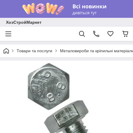
ХозСтройМаркет
Товари та послуги
Металовироби та кріпильні матеріал