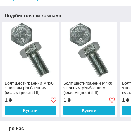
Подібні товари компанії
Болт шестигранний М4х6
Болт шестигранний М4х8
Болт
з повним різьбленням
з повним різьбленням
з по
(клас міцності 8.8)
(клас міцності 8.8)
(кла
1
1
1
₴
₴
₴
Купити
Купити
Про нас