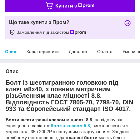
Купити з
Що таке купити з Пром?
Замовлення під захистом
Опис
Характеристики
Доставка
Оплата
Умови п
Опис
Болт із шестигранною головкою під
ключ м8х40, з повним метричним
різьбленням клас міцності 8.8.
Відповідність ГОСТ 7805-70, 7798-70, DIN
933 та Європейський стандарт ISO 4017.
Болти шестигранні класом міцності 8.8
, на відміну від
спрощеного варіанта
болтів класом 5.8
, виготовляються з
марок сталі 35 і 20Г2Р з наступним загартуванням. Завдяки
подібному виготовленню, дані
калені болти
мають більш