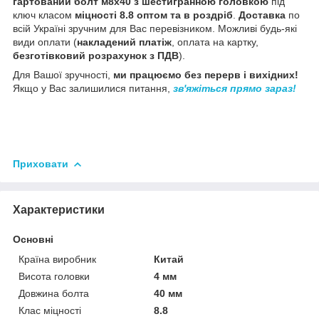
гартований болт м8х40 з шестигранною головкою
під
ключ класом
міцності 8.8 оптом та в роздріб
.
Доставка
по
всій Україні зручним для Вас перевізником. Можливі будь-які
види оплати (
накладений платіж
, оплата на картку,
безготівковий розрахунок з ПДВ
).
Для Вашої зручності,
ми працюємо без перерв і вихідних!
Якщо у Вас залишилися питання,
зв'яжіться прямо зараз!
Приховати
Характеристики
Основні
Країна виробник
Китай
Висота головки
4 мм
Довжина болта
40 мм
Клас міцності
8.8