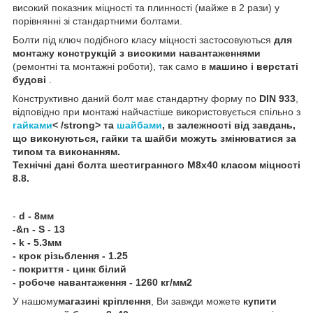
високий показник міцності та плинності (майже в 2 рази) у
порівнянні зі стандартними болтами.
Болти під ключ подібного класу міцності застосовуються
для
монтажу конструкцій з високими навантаженнями
(ремонтні та монтажні роботи), так само в
машино і верстаті
будові
.
Конструктивно даний болт має стандартну форму по
DIN 933
,
відповідно при монтажі найчастіше використовується спільно з
гайками
< /strong> та
шайбами
, в залежності від завдань,
що виконуються, гайки та шайби можуть змінюватися за
типом та виконанням.
Технічні дані
болта шестигранного
М8х40 класом міцності
8.8
.
-
d - 8мм
-&n - S - 13
- k - 5.3мм
- крок різьблення - 1.25
- покриття - цинк білий
- робоче навантаження - 1260 кг/мм2
У нашому
магазині кріплення
, Ви завжди можете
купити