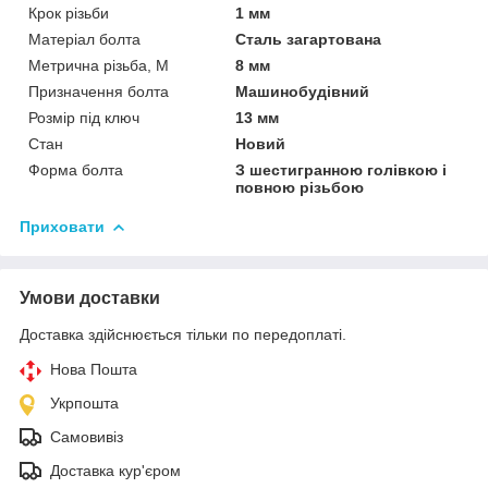
Крок різьби
1 мм
Матеріал болта
Сталь загартована
Метрична різьба, М
8 мм
Призначення болта
Машинобудівний
Розмір під ключ
13 мм
Стан
Новий
Форма болта
З шестигранною голівкою і
повною різьбою
Приховати
Умови доставки
Доставка здійснюється тільки по передоплаті.
Нова Пошта
Укрпошта
Самовивіз
Доставка кур'єром